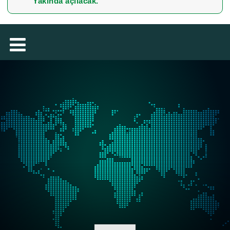
Yakında açılacak.
MAGYAR
فارسی
NEDERLANDS
ROMÂNESC
SUOMALAINEN
SLOVENSKÁ
DANSK
ΕΛΛΗΝΙΚΉ
БЪЛГАРСКИ
SVENSKA
SLOVENSKI
EESTI
LIETUVIŲ
LATVIEŠU