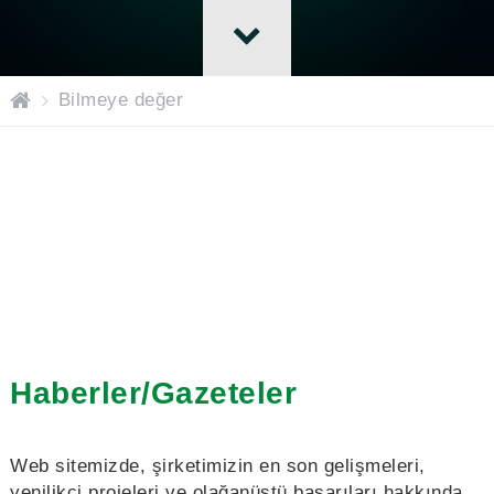
H
Bilmeye değer
O
M
E
Haberler/Gazeteler
Web sitemizde, şirketimizin en son gelişmeleri,
yenilikçi projeleri ve olağanüstü başarıları hakkında