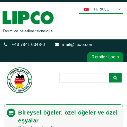
TÜRKÇE
DEUTSCH
ENGLISH
Tarım ve belediye teknolojisi
FRANÇAIS
+49 7841 6348-0
mail@lipco.com
ESPAÑOL
POLSKI
Retailer Login
ITALIANO
عربي
한국어
日本語
中文
ČEŠTINA
Bireysel öğeler, özel öğeler ve özel
PORTUGUÊS
eşyalar
РУССКИЙ