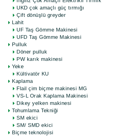
İngiliz Çok Amaçlı Elektrikli Tırmık
UKD çok amaçlı güç tırmığı
Çift dönüşlü greyder
Lahit
UF Taş Gömme Makinesi
UFD Taş Gömme Makinesi
Pulluk
Döner pulluk
PW karık makinesi
Yeke
Kültivatör KU
Kaplama
Flail çim biçme makinesi MG
VS-L Orak Kaplama Makinesi
Dikey yelken makinesi
Tohumlama Tekniği
SM ekici
SM/ SMD ekici
Biçme teknolojisi