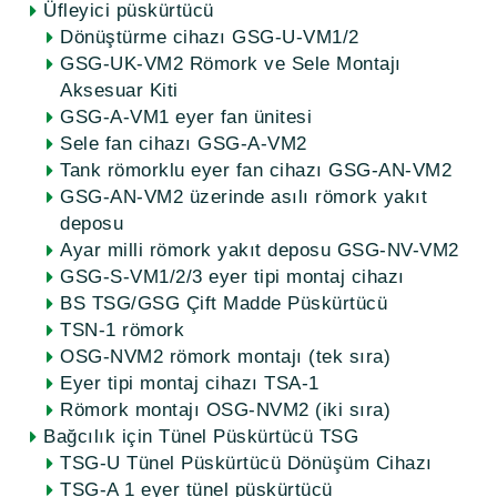
Üfleyici püskürtücü
Dönüştürme cihazı GSG-U-VM1/2
GSG-UK-VM2 Römork ve Sele Montajı
Aksesuar Kiti
GSG-A-VM1 eyer fan ünitesi
Sele fan cihazı GSG-A-VM2
Tank römorklu eyer fan cihazı GSG-AN-VM2
GSG-AN-VM2 üzerinde asılı römork yakıt
deposu
Ayar milli römork yakıt deposu GSG-NV-VM2
GSG-S-VM1/2/3 eyer tipi montaj cihazı
BS TSG/GSG Çift Madde Püskürtücü
TSN-1 römork
OSG-NVM2 römork montajı (tek sıra)
Eyer tipi montaj cihazı TSA-1
Römork montajı OSG-NVM2 (iki sıra)
Bağcılık için Tünel Püskürtücü TSG
TSG-U Tünel Püskürtücü Dönüşüm Cihazı
TSG-A 1 eyer tünel püskürtücü