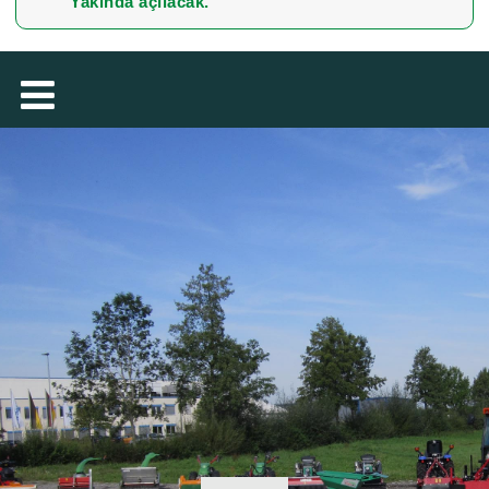
Yakında açılacak.
MAGYAR
فارسی
NEDERLANDS
ROMÂNESC
SUOMALAINEN
SLOVENSKÁ
DANSK
ΕΛΛΗΝΙΚΉ
БЪЛГАРСКИ
SVENSKA
SLOVENSKI
EESTI
LIETUVIŲ
LATVIEŠU