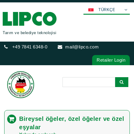
TÜRKÇE
DEUTSCH
ENGLISH
Tarım ve belediye teknolojisi
FRANÇAIS
+49 7841 6348-0
mail@lipco.com
ESPAÑOL
POLSKI
Retailer Login
ITALIANO
عربي
한국어
日本語
中文
ČEŠTINA
Bireysel öğeler, özel öğeler ve özel
PORTUGUÊS
eşyalar
РУССКИЙ