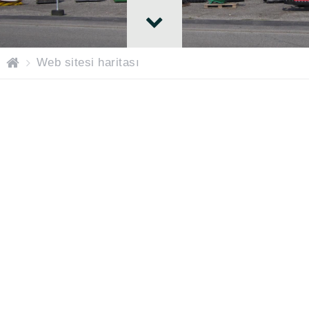
H
Web sitesi haritası
O
M
E