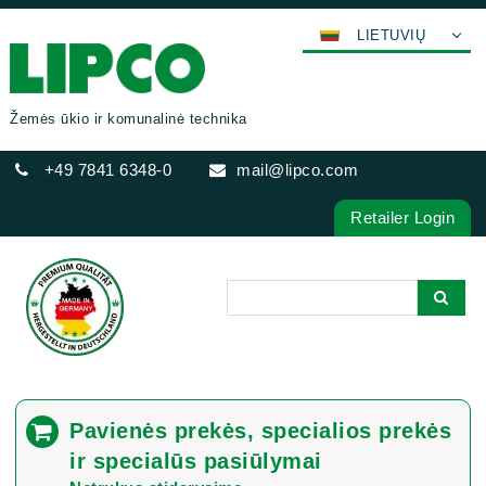
LIETUVIŲ
DEUTSCH
ENGLISH
Žemės ūkio ir komunalinė technika
FRANÇAIS
+49 7841 6348-0
mail@lipco.com
ESPAÑOL
POLSKI
Retailer Login
ITALIANO
عربي
한국어
日本語
中文
ČEŠTINA
Pavienės prekės, specialios prekės
PORTUGUÊS
ir specialūs pasiūlymai
РУССКИЙ