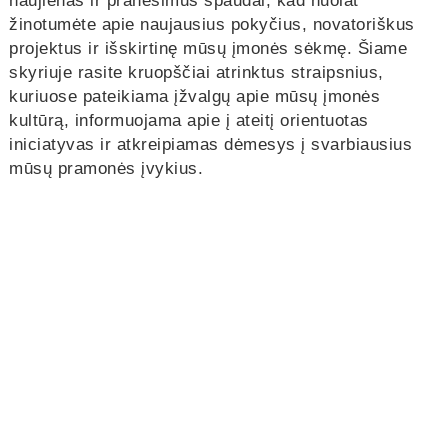
naujienas ir pranešimus spaudai, kad nuolat
žinotumėte apie naujausius pokyčius, novatoriškus
projektus ir išskirtinę mūsų įmonės sėkmę. Šiame
skyriuje rasite kruopščiai atrinktus straipsnius,
kuriuose pateikiama įžvalgų apie mūsų įmonės
kultūrą, informuojama apie į ateitį orientuotas
iniciatyvas ir atkreipiamas dėmesys į svarbiausius
mūsų pramonės įvykius.