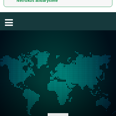
Netrukus atidarysime
TÜRKÇE
MAGYAR
فارسی
NEDERLANDS
ROMÂNESC
SUOMALAINEN
SLOVENSKÁ
DANSK
ΕΛΛΗΝΙΚΉ
БЪЛГАРСКИ
SVENSKA
SLOVENSKI
EESTI
LATVIEŠU