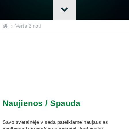
H
Verta žinoti
o
m
e
Naujienos / Spauda
Savo svetainėje visada pateikiame naujausias