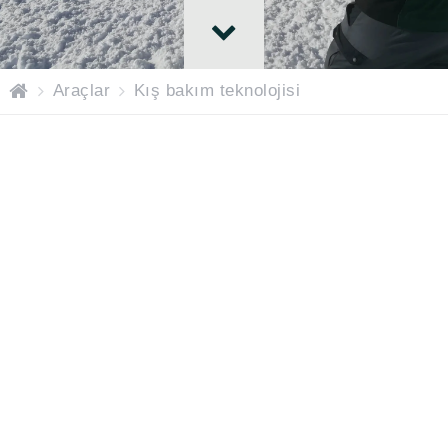
H
Araçlar
Kış bakım teknolojisi
O
M
E