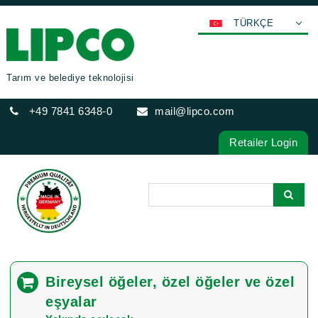
TÜRKÇE
DEUTSCH
ENGLISH
Tarım ve belediye teknolojisi
FRANÇAIS
+49 7841 6348-0
mail@lipco.com
ESPAÑOL
POLSKI
Retailer Login
ITALIANO
عربي
한국어
日本語
中文
ČEŠTINA
Bireysel öğeler, özel öğeler ve özel
PORTUGUÊS
eşyalar
РУССКИЙ