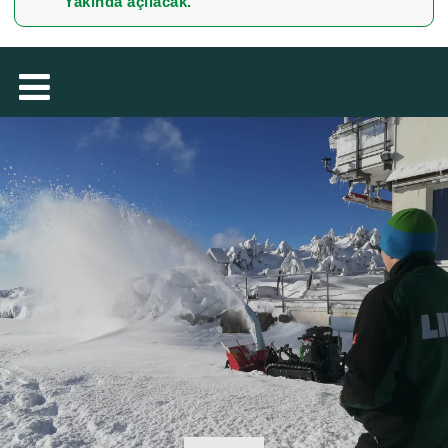
Yakında açılacak.
MAGYAR
فارسی
NEDERLANDS
ROMÂNESC
SUOMALAINEN
SLOVENSKÁ
DANSK
ΕΛΛΗΝΙΚΉ
БЪЛГАРСКИ
SVENSKA
SLOVENSKI
EESTI
LIETUVIŲ
LATVIEŠU