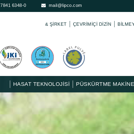
 7841 6348-0
mail@lipco.com
& ŞIRKET
ÇEVRIMIÇI DIZIN
BILME
HASAT TEKNOLOJISI
PÜSKÜRTME MAKINE