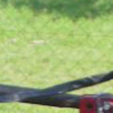
فارسی
NEDERLANDS
ROMÂNESC
SUOMALAINEN
SLOVENSKÁ
DANSK
ΕΛΛΗΝΙΚΉ
БЪЛГАРСКИ
SVENSKA
SLOVENSKI
EESTI
LIETUVIŲ
LATVIEŠU