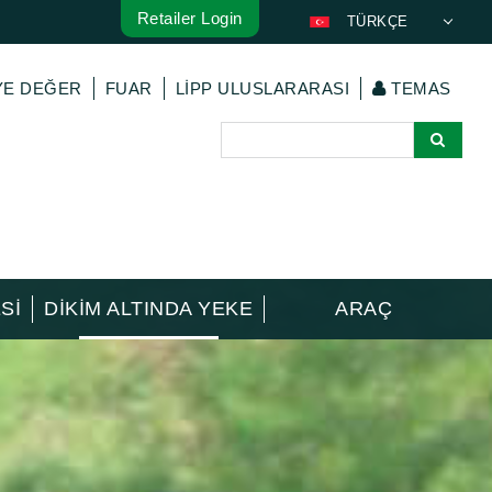
Retailer Login
TÜRKÇE
DEUTSCH
YE DEĞER
FUAR
LIPP ULUSLARARASI
TEMAS
ENGLISH
FRANÇAIS
ESPAÑOL
POLSKI
ITALIANO
عربي
한국어
SI
DIKIM ALTINDA YEKE
ARAÇ
日本語
中文
ČEŠTINA
PORTUGUÊS
РУССКИЙ
MAGYAR