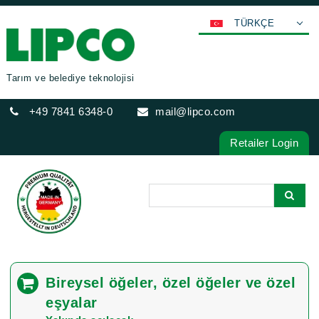
TÜRKÇE
DEUTSCH
ENGLISH
Tarım ve belediye teknolojisi
FRANÇAIS
+49 7841 6348-0
mail@lipco.com
ESPAÑOL
POLSKI
Retailer Login
ITALIANO
عربي
한국어
日本語
中文
ČEŠTINA
Bireysel öğeler, özel öğeler ve özel
PORTUGUÊS
eşyalar
РУССКИЙ