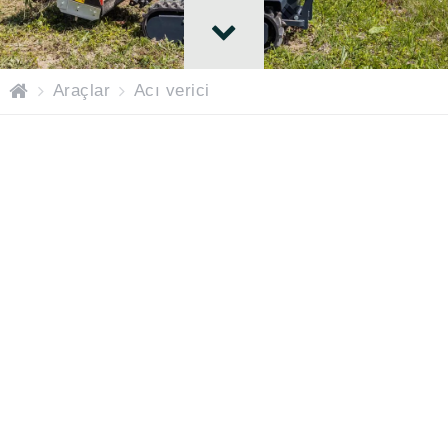
H
Araçlar
Acı verici
O
M
E