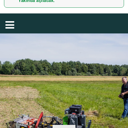
Yakında açılacak.
MAGYAR
فارسی
NEDERLANDS
ROMÂNESC
SUOMALAINEN
SLOVENSKÁ
DANSK
ΕΛΛΗΝΙΚΉ
БЪЛГАРСКИ
SVENSKA
SLOVENSKI
EESTI
LIETUVIŲ
LATVIEŠU