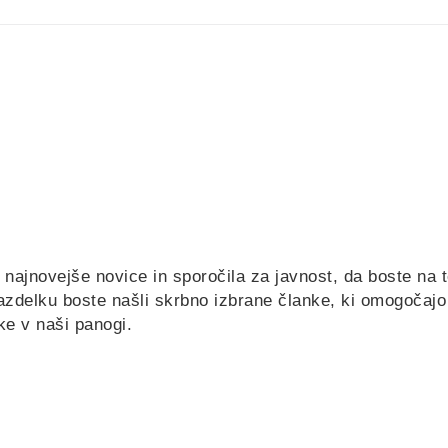
jnovejše novice in sporočila za javnost, da boste na 
razdelku boste našli skrbno izbrane članke, ki omogočaj
ke v naši panogi.