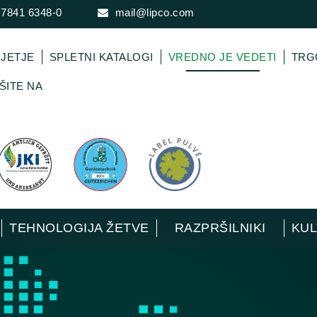
 7841 6348-0
mail@lipco.com
JETJE
SPLETNI KATALOGI
VREDNO JE VEDETI
TRG
ŠITE NA
TEHNOLOGIJA ŽETVE
RAZPRŠILNIKI
KUL