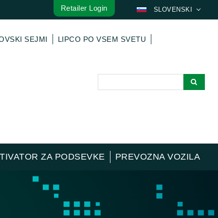
Retailer Login
SLOVENSKI
DEUTSCH
OVSKI SEJMI
LIPCO PO VSEM SVETU
ENGLISH
FRANÇAIS
ESPAÑOL
POLSKI
ITALIANO
عربي
한국어
日本語
TIVATOR ZA PODSEVKE
PREVOZNA VOZILA
中文
ČEŠTINA
PORTUGUÊS
РУССКИЙ
TÜRKÇE