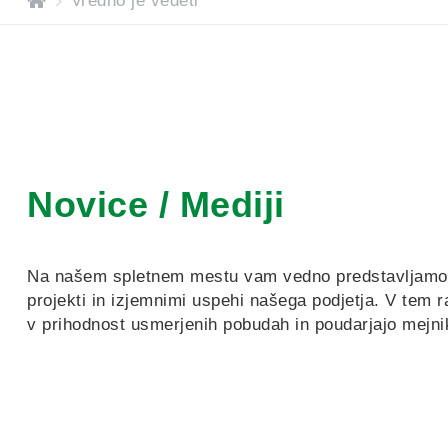
H
Vredno je vedeti
o
m
e
Novice / Mediji
Na našem spletnem mestu vam vedno predstavljamo na
projekti in izjemnimi uspehi našega podjetja. V tem 
v prihodnost usmerjenih pobudah in poudarjajo mejni