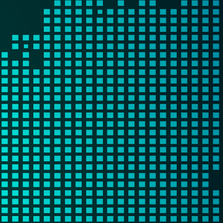
MAGYAR
فارسی
NEDERLANDS
ROMÂNESC
SUOMALAINEN
SLOVENSKÁ
DANSK
ΕΛΛΗΝΙΚΉ
БЪЛГАРСКИ
SVENSKA
EESTI
LIETUVIŲ
LATVIEŠU