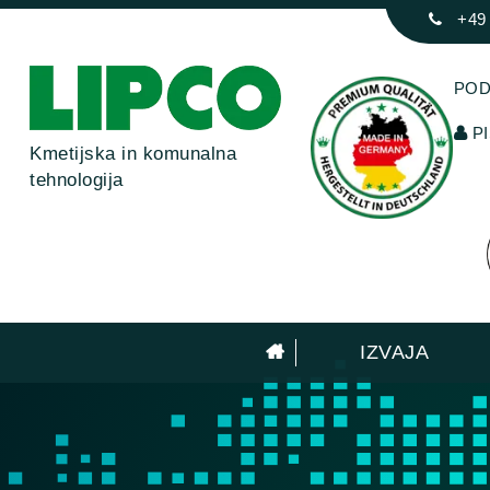
+49
POD
PI
Kmetijska in komunalna
tehnologija
IZVAJA