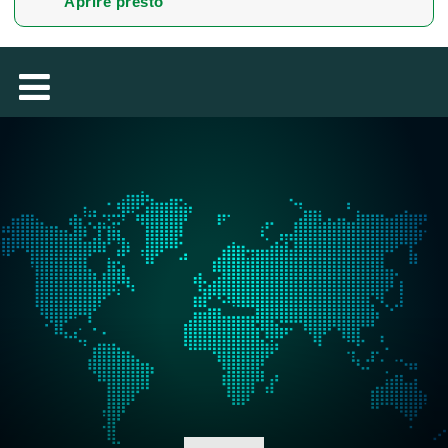
Aprire presto
MAGYAR
فارسی
NEDERLANDS
ROMÂNESC
SUOMALAINEN
SLOVENSKÁ
DANSK
ΕΛΛΗΝΙΚΉ
БЪЛГАРСКИ
SVENSKA
SLOVENSKI
EESTI
LIETUVIŲ
LATVIEŠU