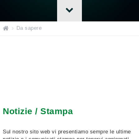
pa
Da sapere
gi
na
ini
zi
al
e
Notizie / Stampa
Sul nostro sito web vi presentiamo sempre le ultime