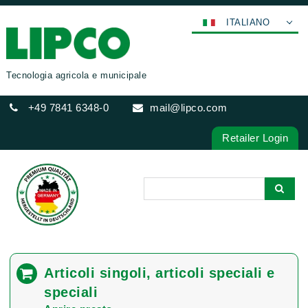
ITALIANO
DEUTSCH
ENGLISH
Tecnologia agricola e municipale
FRANÇAIS
+49 7841 6348-0
mail@lipco.com
ESPAÑOL
POLSKI
Retailer Login
عربي
한국어
日本語
中文
ČEŠTINA
PORTUGUÊS
Articoli singoli, articoli speciali e
РУССКИЙ
speciali
TÜRKÇE