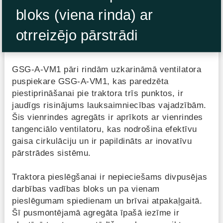
bloks (viena rinda) ar
otrreizējo pārstrādi
GSG-A-VM1 pāri rindām uzkarināmā ventilatora
puspiekare GSG-A-VM1, kas paredzēta
piestiprināšanai pie traktora trīs punktos, ir
jaudīgs risinājums lauksaimniecības vajadzībām.
Šis vienrindes agregāts ir aprīkots ar vienrindes
tangenciālo ventilatoru, kas nodrošina efektīvu
gaisa cirkulāciju un ir papildināts ar inovatīvu
pārstrādes sistēmu.
Traktora pieslēgšanai ir nepieciešams divpusējas
darbības vadības bloks un pa vienam
pieslēgumam spiedienam un brīvai atpakaļgaitā.
Šī pusmontējamā agregāta īpašā iezīme ir