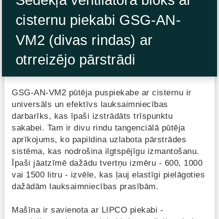
Sēdekļa ventilatora bloks ar
cisternu piekabi GSG-AN-
VM2 (divas rindas) ar
otrreizējo pārstrādi
GSG-AN-VM2 pūtēja puspiekabe ar cisternu ir
universāls un efektīvs lauksaimniecības
darbarīks, kas īpaši izstrādāts trīspunktu
sakabei. Tam ir divu rindu tangenciālā pūtēja
aprīkojums, ko papildina uzlabota pārstrādes
sistēma, kas nodrošina ilgtspējīgu izmantošanu.
Īpaši jāatzīmē dažādu tvertņu izmēru - 600, 1000
vai 1500 litru - izvēle, kas ļauj elastīgi pielāgoties
dažādām lauksaimniecības prasībām.
Mašīna ir savienota ar LIPCO piekabi -