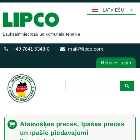
LATVIEŠU
DEUTSCH
ENGLISH
Lauksaimniecības un komunālā tehnika
FRANÇAIS
+49 7841 6348-0
mail@lipco.com
ESPAÑOL
POLSKI
Retailer Login
ITALIANO
عربي
한국어
日本語
中文
ČEŠTINA
Atsevišķas preces, īpašas preces
PORTUGUÊS
un īpašie piedāvājumi
РУССКИЙ