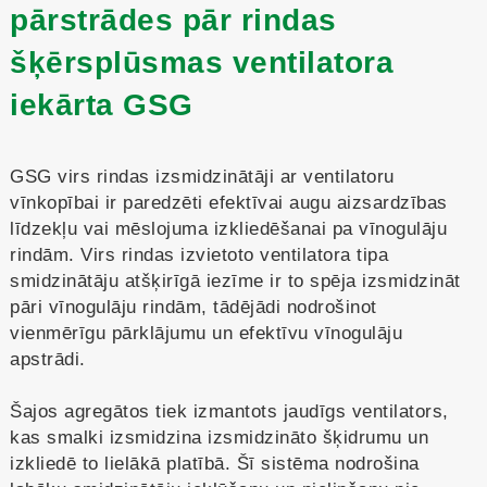
pārstrādes pār rindas
šķērsplūsmas ventilatora
iekārta GSG
GSG virs rindas izsmidzinātāji ar ventilatoru
vīnkopībai ir paredzēti efektīvai augu aizsardzības
līdzekļu vai mēslojuma izkliedēšanai pa vīnogulāju
rindām. Virs rindas izvietoto ventilatora tipa
smidzinātāju atšķirīgā iezīme ir to spēja izsmidzināt
pāri vīnogulāju rindām, tādējādi nodrošinot
vienmērīgu pārklājumu un efektīvu vīnogulāju
apstrādi.
Šajos agregātos tiek izmantots jaudīgs ventilators,
kas smalki izsmidzina izsmidzināto šķidrumu un
izkliedē to lielākā platībā. Šī sistēma nodrošina