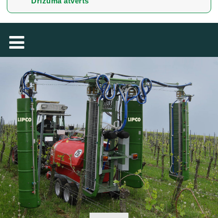
Drīzumā atvērts
TÜRKÇE
MAGYAR
فارسی
NEDERLANDS
ROMÂNESC
SUOMALAINEN
SLOVENSKÁ
DANSK
ΕΛΛΗΝΙΚΉ
БЪЛГАРСКИ
SVENSKA
SLOVENSKI
EESTI
LIETUVIŲ