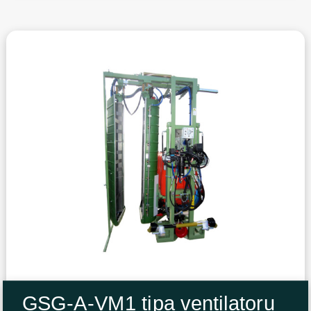
GSG-A-VM1 tipa ventilatoru