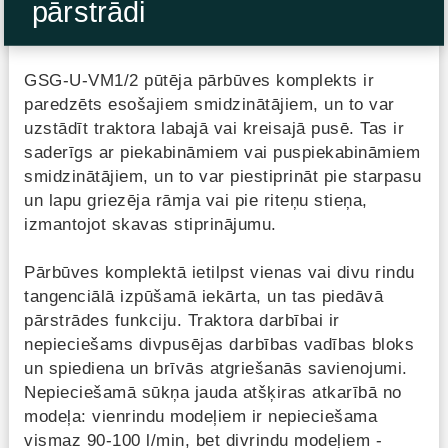
pārstrādi
GSG-U-VM1/2 pūtēja pārbūves komplekts ir
paredzēts esošajiem smidzinātājiem, un to var
uzstādīt traktora labajā vai kreisajā pusē. Tas ir
saderīgs ar piekabināmiem vai puspiekabināmiem
smidzinātājiem, un to var piestiprināt pie starpasu
un lapu griezēja rāmja vai pie riteņu stieņa,
izmantojot skavas stiprinājumu.
Pārbūves komplektā ietilpst vienas vai divu rindu
tangenciālā izpūšamā iekārta, un tas piedāvā
pārstrādes funkciju. Traktora darbībai ir
nepieciešams divpusējas darbības vadības bloks
un spiediena un brīvās atgriešanās savienojumi.
Nepieciešamā sūkņa jauda atšķiras atkarībā no
modeļa: vienrindu modeļiem ir nepieciešama
vismaz 90-100 l/min, bet divrindu modeļiem -