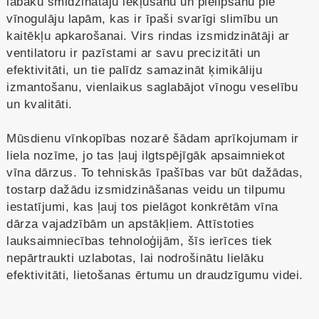
labāku smidzinātāju iekļūšanu un pielipšanu pie
vīnogulāju lapām, kas ir īpaši svarīgi slimību un
kaitēkļu apkarošanai. Virs rindas izsmidzinātāji ar
ventilatoru ir pazīstami ar savu precizitāti un
efektivitāti, un tie palīdz samazināt ķimikāliju
izmantošanu, vienlaikus saglabājot vīnogu veselību
un kvalitāti.
Mūsdienu vīnkopības nozarē šādam aprīkojumam ir
liela nozīme, jo tas ļauj ilgtspējīgāk apsaimniekot
vīna dārzus. To tehniskās īpašības var būt dažādas,
tostarp dažādu izsmidzināšanas veidu un tilpumu
iestatījumi, kas ļauj tos pielāgot konkrētām vīna
dārza vajadzībām un apstākļiem. Attīstoties
lauksaimniecības tehnoloģijām, šīs ierīces tiek
nepārtraukti uzlabotas, lai nodrošinātu lielāku
efektivitāti, lietošanas ērtumu un draudzīgumu videi.