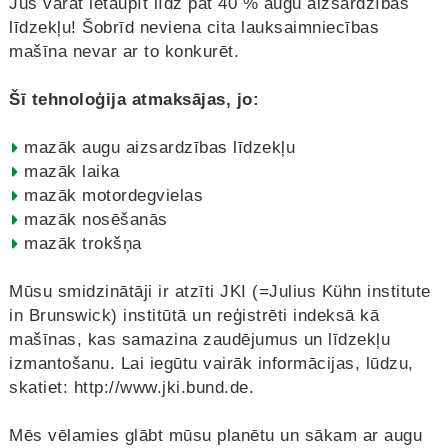
Jūs varat ietaupīt līdz pat 40 % augu aizsardzības
līdzekļu! Šobrīd neviena cita lauksaimniecības
mašīna nevar ar to konkurēt.
Šī tehnoloģija atmaksājas, jo:
mazāk augu aizsardzības līdzekļu
mazāk laika
mazāk motordegvielas
mazāk nosēšanās
mazāk trokšņa
Mūsu smidzinātāji ir atzīti JKI (=Julius Kühn institute
in Brunswick) institūtā un reģistrēti indeksā kā
mašīnas, kas samazina zaudējumus un līdzekļu
izmantošanu. Lai iegūtu vairāk informācijas, lūdzu,
skatiet: http://www.jki.bund.de.
Mēs vēlamies glābt mūsu planētu un sākam ar augu