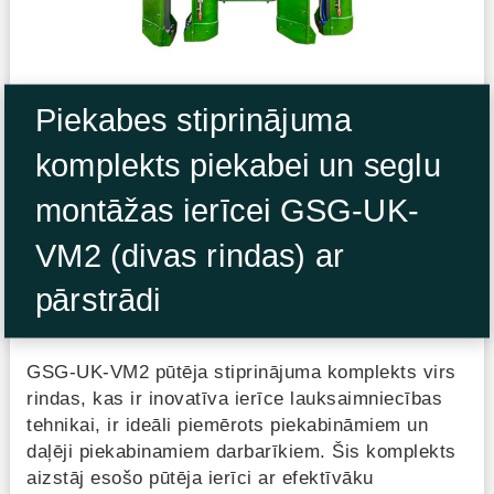
Piekabes stiprinājuma
komplekts piekabei un seglu
montāžas ierīcei GSG-UK-
VM2 (divas rindas) ar
pārstrādi
GSG-UK-VM2 pūtēja stiprinājuma komplekts virs
rindas, kas ir inovatīva ierīce lauksaimniecības
tehnikai, ir ideāli piemērots piekabināmiem un
daļēji piekabinamiem darbarīkiem. Šis komplekts
aizstāj esošo pūtēja ierīci ar efektīvāku