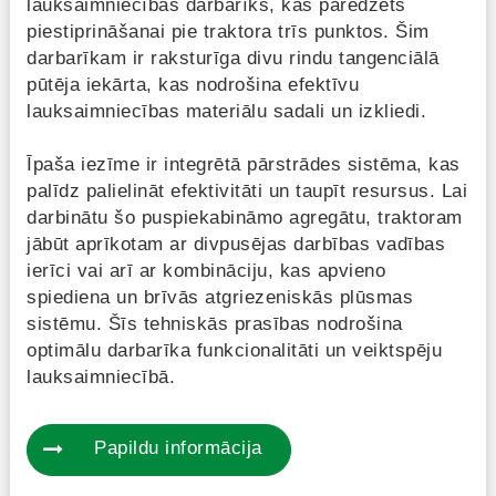
lauksaimniecības darbarīks, kas paredzēts
piestiprināšanai pie traktora trīs punktos. Šim
darbarīkam ir raksturīga divu rindu tangenciālā
pūtēja iekārta, kas nodrošina efektīvu
lauksaimniecības materiālu sadali un izkliedi.
Īpaša iezīme ir integrētā pārstrādes sistēma, kas
palīdz palielināt efektivitāti un taupīt resursus. Lai
darbinātu šo puspiekabināmo agregātu, traktoram
jābūt aprīkotam ar divpusējas darbības vadības
ierīci vai arī ar kombināciju, kas apvieno
spiediena un brīvās atgriezeniskās plūsmas
sistēmu. Šīs tehniskās prasības nodrošina
optimālu darbarīka funkcionalitāti un veiktspēju
lauksaimniecībā.
Papildu informācija