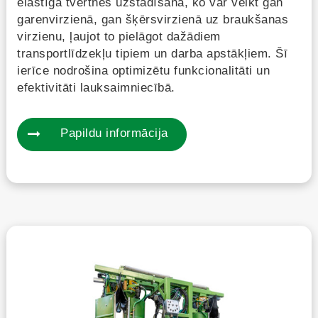
elastīgā tvertnes uzstādīšana, ko var veikt gan
garenvirzienā, gan šķērsvirzienā uz braukšanas
virzienu, ļaujot to pielāgot dažādiem
transportlīdzekļu tipiem un darba apstākļiem. Šī
ierīce nodrošina optimizētu funkcionalitāti un
efektivitāti lauksaimniecībā.
Papildu informācija