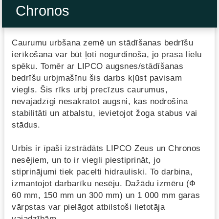
Chronos
Caurumu urbšana zemē un stādīšanas bedrīšu
ierīkošana var būt ļoti nogurdinoša, jo prasa lielu
spēku. Tomēr ar LIPCO augsnes/stādīšanas
bedrīšu urbjmašīnu šis darbs kļūst pavisam
viegls. Šis rīks urbj precīzus caurumus,
nevajadzīgi nesakratot augsni, kas nodrošina
stabilitāti un atbalstu, ievietojot žoga stabus vai
stādus.
Urbis ir īpaši izstrādāts LIPCO Zeus un Chronos
nesējiem, un to ir viegli piestiprināt, jo
stiprinājumi tiek pacelti hidrauliski. To darbina,
izmantojot darbarīku nesēju. Dažādu izmēru (Ф
60 mm, 150 mm un 300 mm) un 1 000 mm garas
vārpstas var pielāgot atbilstoši lietotāja
vajadzībām.