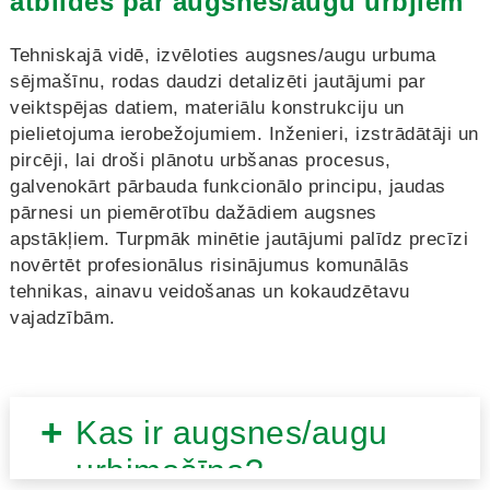
atbildes par augsnes/augu urbjiem
Tehniskajā vidē, izvēloties augsnes/augu urbuma
sējmašīnu, rodas daudzi detalizēti jautājumi par
veiktspējas datiem, materiālu konstrukciju un
pielietojuma ierobežojumiem. Inženieri, izstrādātāji un
pircēji, lai droši plānotu urbšanas procesus,
galvenokārt pārbauda funkcionālo principu, jaudas
pārnesi un piemērotību dažādiem augsnes
apstākļiem. Turpmāk minētie jautājumi palīdz precīzi
novērtēt profesionālus risinājumus komunālās
tehnikas, ainavu veidošanas un kokaudzētavu
vajadzībām.
Kas ir augsnes/augu
urbjmašīna?