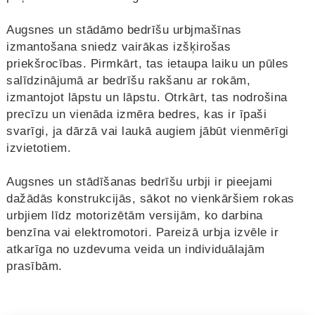
Augsnes un stādāmo bedrīšu urbjmašīnas
izmantošana sniedz vairākas izšķirošas
priekšrocības. Pirmkārt, tas ietaupa laiku un pūles
salīdzinājumā ar bedrīšu rakšanu ar rokām,
izmantojot lāpstu un lāpstu. Otrkārt, tas nodrošina
precīzu un vienāda izmēra bedres, kas ir īpaši
svarīgi, ja dārzā vai laukā augiem jābūt vienmērīgi
izvietotiem.
Augsnes un stādīšanas bedrīšu urbji ir pieejami
dažādās konstrukcijās, sākot no vienkāršiem rokas
urbjiem līdz motorizētām versijām, ko darbina
benzīna vai elektromotori. Pareizā urbja izvēle ir
atkarīga no uzdevuma veida un individuālajām
prasībām.