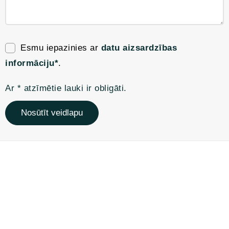
Esmu iepazinies ar
datu aizsardzības
informāciju*
.
Ar * atzīmētie lauki ir obligāti.
Nosūtīt veidlapu