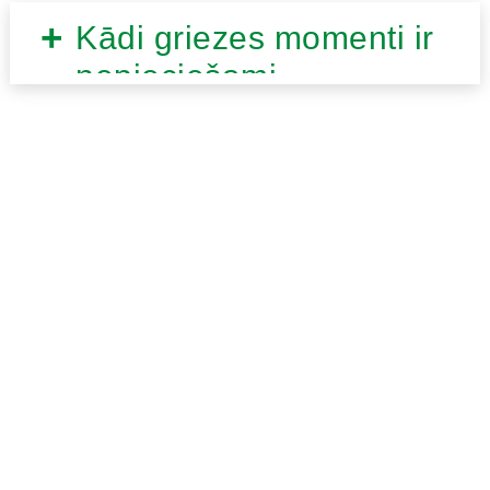
Kādi griezes momenti ir
nepieciešami
augsnes/augu dobumu
urbjmašīnai?