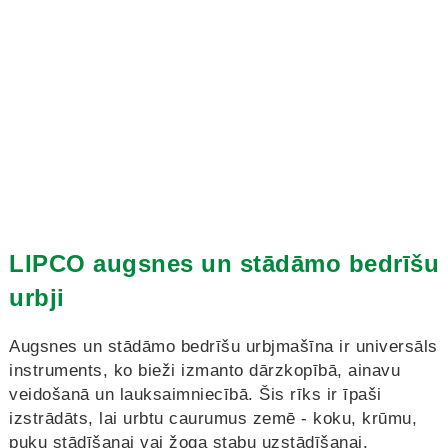
LIPCO augsnes un stādāmo bedrīšu
urbji
Augsnes un stādāmo bedrīšu urbjmašīna ir universāls
instruments, ko bieži izmanto dārzkopībā, ainavu
veidošanā un lauksaimniecībā. Šis rīks ir īpaši
izstrādāts, lai urbtu caurumus zemē - koku, krūmu,
puķu stādīšanai vai žoga stabu uzstādīšanai.