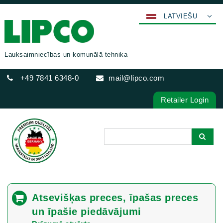
LATVIEŠU
DEUTSCH
ENGLISH
Lauksaimniecības un komunālā tehnika
FRANÇAIS
+49 7841 6348-0
mail@lipco.com
ESPAÑOL
POLSKI
Retailer Login
ITALIANO
عربي
한국어
日本語
中文
ČEŠTINA
Atsevišķas preces, īpašas preces
PORTUGUÊS
un īpašie piedāvājumi
РУССКИЙ