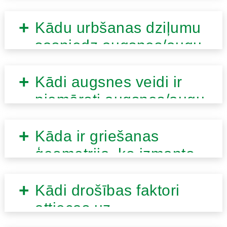
Kādu urbšanas dziļumu
sasniedz augsnes/augu
urbšanas urbjmašīna?
Kādi augsnes veidi ir
piemēroti augsnes/augu
bedrīšu rakšanas
iekārtām?
Kāda ir griešanas
ģeometrija, ko izmanto
augsnes/augu dobumu
urbjmašīnām?
Kādi drošības faktori
attiecas uz
augsnes/augu urbjiem?