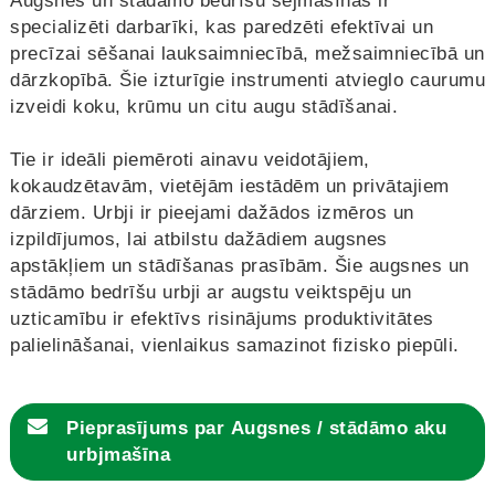
Augsnes un stādāmo bedrīšu sējmašīnas ir
specializēti darbarīki, kas paredzēti efektīvai un
precīzai sēšanai lauksaimniecībā, mežsaimniecībā un
dārzkopībā. Šie izturīgie instrumenti atvieglo caurumu
izveidi koku, krūmu un citu augu stādīšanai.
Tie ir ideāli piemēroti ainavu veidotājiem,
kokaudzētavām, vietējām iestādēm un privātajiem
dārziem. Urbji ir pieejami dažādos izmēros un
izpildījumos, lai atbilstu dažādiem augsnes
apstākļiem un stādīšanas prasībām. Šie augsnes un
stādāmo bedrīšu urbji ar augstu veiktspēju un
uzticamību ir efektīvs risinājums produktivitātes
palielināšanai, vienlaikus samazinot fizisko piepūli.
Pieprasījums par
Augsnes / stādāmo aku
urbjmašīna