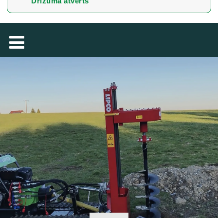
Drīzumā atvērts
TÜRKÇE
MAGYAR
فارسی
NEDERLANDS
ROMÂNESC
SUOMALAINEN
SLOVENSKÁ
DANSK
ΕΛΛΗΝΙΚΉ
БЪЛГАРСКИ
SVENSKA
SLOVENSKI
EESTI
LIETUVIŲ