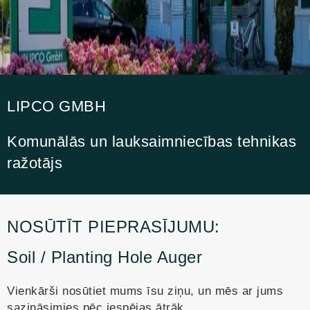
LIPCO GMBH
Komunālās un lauksaimniecības tehnikas
ražotājs
NOSŪTĪT PIEPRASĪJUMU:
Soil / Planting Hole Auger
Vienkārši nosūtiet mums īsu ziņu, un mēs ar jums
sazināsimies pēc iespējas ātrāk.