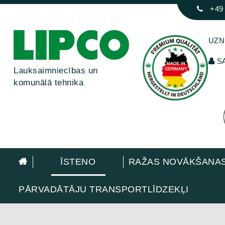
+49
UZ
SA
Lauksaimniecības un
komunālā tehnika
ĪSTENO
RAŽAS NOVĀKŠANAS
PĀRVADĀTĀJU TRANSPORTLĪDZEKĻI