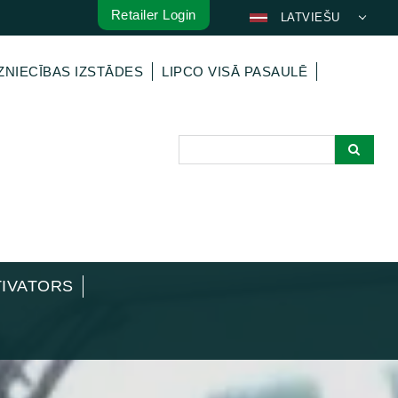
Retailer Login
LATVIEŠU
DEUTSCH
ZNIECĪBAS IZSTĀDES
LIPCO VISĀ PASAULĒ
ENGLISH
FRANÇAIS
ESPAÑOL
POLSKI
ITALIANO
عربي
한국어
日本語
TIVATORS
中文
ČEŠTINA
PORTUGUÊS
РУССКИЙ
TÜRKÇE