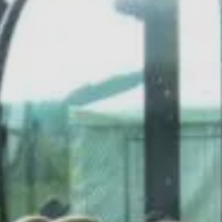
MAGYAR
فارسی
NEDERLANDS
ROMÂNESC
SUOMALAINEN
SLOVENSKÁ
DANSK
ΕΛΛΗΝΙΚΉ
БЪЛГАРСКИ
SVENSKA
SLOVENSKI
EESTI
LIETUVIŲ