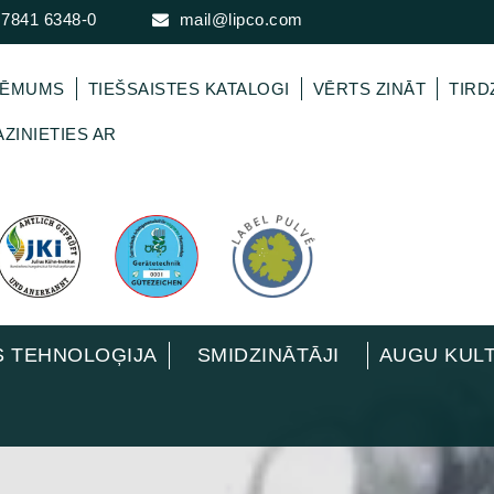
 7841 6348-0
mail@lipco.com
ŅĒMUMS
TIEŠSAISTES KATALOGI
VĒRTS ZINĀT
TIRD
ZINIETIES AR
 TEHNOLOĢIJA
SMIDZINĀTĀJI
AUGU KUL