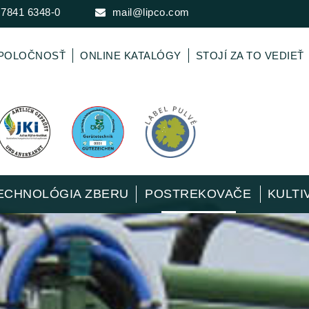
 7841 6348-0
mail@lipco.com
POLOČNOSŤ
ONLINE KATALÓGY
STOJÍ ZA TO VEDIEŤ
ECHNOLÓGIA ZBERU
POSTREKOVAČE
KULTI