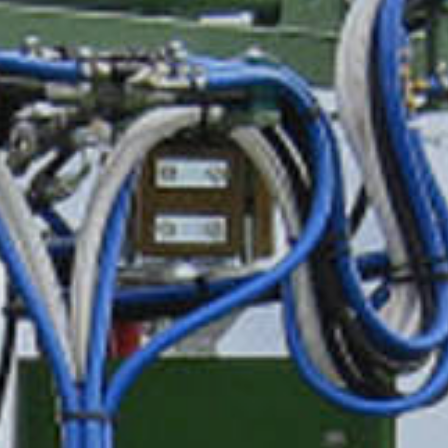
MAGYAR
فارسی
NEDERLANDS
ROMÂNESC
SUOMALAINEN
DANSK
ΕΛΛΗΝΙΚΉ
БЪЛГАРСКИ
SVENSKA
SLOVENSKI
EESTI
LIETUVIŲ
LATVIEŠU