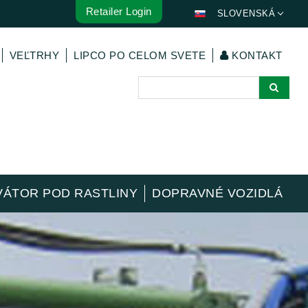
Retailer Login
SLOVENSKÁ
DEUTSCH
VEĽTRHY
LIPCO PO CELOM SVETE
KONTAKT
ENGLISH
FRANÇAIS
ESPAÑOL
POLSKI
ITALIANO
عربي
한국어
VÁTOR POD RASTLINY
DOPRAVNÉ VOZIDLÁ
日本語
中文
ČEŠTINA
PORTUGUÊS
РУССКИЙ
TÜRKÇE