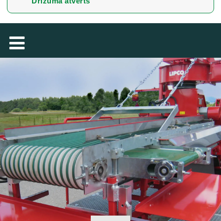
Drīzumā atvērts
TÜRKÇE
MAGYAR
فارسی
NEDERLANDS
ROMÂNESC
SUOMALAINEN
SLOVENSKÁ
DANSK
ΕΛΛΗΝΙΚΉ
БЪЛГАРСКИ
SVENSKA
SLOVENSKI
EESTI
LIETUVIŲ