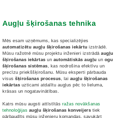
Augļu šķirošanas tehnika
Mēs esam uzņēmums, kas specializējies
automatizētu augļu šķirošanas iekārtu
izstrādē.
Mūsu ražotnē mūsu projektu inženieri izstrādā
augļu
šķirošanas iekārtas
un
automātiskās augļu
un
ogu
šķirošanas sistēmas
, kas nodrošina efektīvu un
precīzu priekššķirošanu. Mūsu eksperti pārbauda
visus
šķirošanas procesus
, lai
augļu šķirošanas
iekārtas
uzticami atdalītu augļus pēc to lieluma,
krāsas un nogatavinātības.
Katrs mūsu augsti attīstītās
ražas novākšanas
tehnoloģijas
augļu šķirošanas konveijers
tiek
pārbaudīts mūsu inženieru komandas, savukārt