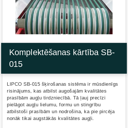
Komplektēšanas kārtība SB-
015
LIPCO SB-015 šķirošanas sistēma ir mūsdienīgs
risinājums, kas atbilst augošajām kvalitātes
prasībām augļu tirdzniecībā. Tā ļauj precīzi
pielāgot augļu lielumu, formu un stingrību
atbilstoši prasībām un nodrošina, ka pie pircēja
nonāk tikai augstākās kvalitātes augļi.