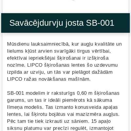
Savācējdurvju josta SB-001
Mūsdienu lauksaimniecībā, kur augļu kvalitāte un
lielums kļūst arvien svarīgāki tirgus vērtībai,
efektīvai iepriekšējai šķirošanai ir izšķiroša
nozīme. LIPCO šķirošanas lentes šo uzdevumu
izpilda ar uzviju, un tās var pielāgot dažādām
LIPCO ražas novākšanas mašīnām.
SB-001 modelim ir raksturīgs 0,60 m šķirošanas
garums, un tas ir ideāli piemērots kā sākuma
līmeņa modelis. Tas izmanto konusveida apaļas
lentes, lai šķirotu bojātus vai mazizmēra augļus.
Pēc tam tie tiek izkrauti uz sāniem. 15 apaļo
siksnu platumu var precīzi regulēt, izmantojot