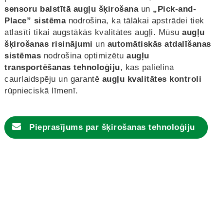
sensoru balstītā augļu šķirošana
un
„Pick-and-
Place” sistēma
nodrošina, ka tālākai apstrādei tiek
atlasīti tikai augstākās kvalitātes augļi. Mūsu
augļu
šķirošanas
risinājumi
un
automātiskās atdalīšanas
sistēmas
nodrošina optimizētu
augļu
transportēšanas tehnoloģiju
, kas palielina
caurlaidspēju un garantē
augļu kvalitātes kontroli
rūpnieciskā līmenī.
Pieprasījums par
šķirošanas tehnoloģiju