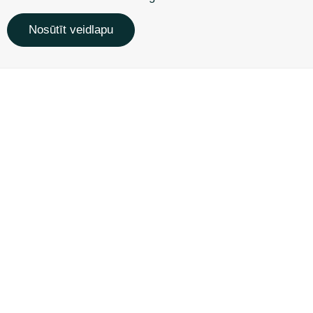
Nosūtīt veidlapu