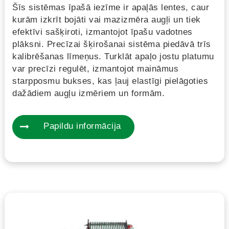
Šīs sistēmas īpašā iezīme ir apaļās lentes, caur
kurām izkrīt bojāti vai mazizmēra augļi un tiek
efektīvi sašķiroti, izmantojot īpašu vadotnes
plāksni. Precīzai šķirošanai sistēma piedāvā trīs
kalibrēšanas līmeņus. Turklāt apaļo jostu platumu
var precīzi regulēt, izmantojot maināmus
starpposmu bukses, kas ļauj elastīgi pielāgoties
dažādiem augļu izmēriem un formām.
Papildu informācija