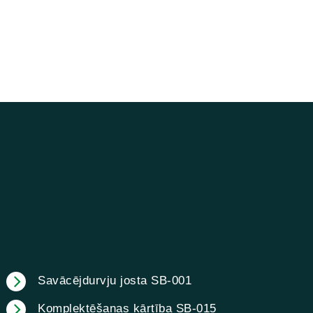
Savācējdurvju josta SB-001
Komplektēšanas kārtība SB-015