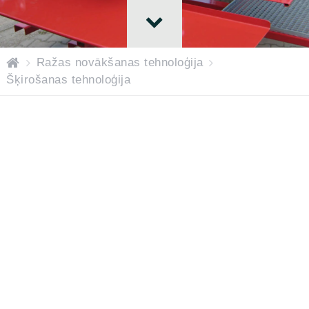
H
Ražas novākšanas tehnoloģija
o
Šķirošanas tehnoloģija
m
e