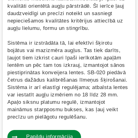
kvalitāti orientētā augļu pārstrādē. Šī ierīce ļauj
daudzveidīgi un precīzi noteikt un sasniegt
nepieciešamos kvalitātes kritērijus attiecībā uz
augļu lielumu, formu un stingrību.
Sistēma ir izstrādāta tā, lai efektīvi šķirotu
bojātus vai mazizmēra augļus. Tas tiek darīts,
ļaujot tiem izkrist cauri īpaši ierīkotām apaļām
lentēm un pēc tam tos izkrauj, izmantojot sānos
piestiprinātas konveijera lentes. SB-020 piedāvā
četrus dažādus kalibrēšanas līmeņus šķirošanai.
Sistēma ir arī elastīgi regulējama; atbalsta lentes
var iestatīt augļu izmēriem no 18 līdz 28 mm.
Apaļo siksnu platumu regulē, izmantojot
maināmus starpposmu bukses, kas ļauj veikt
precīzu un pielāgotu regulēšanu.
Papildu informācija