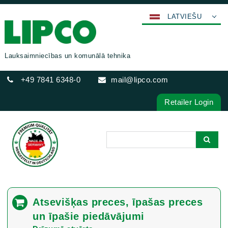
LATVIEŠU
DEUTSCH
ENGLISH
Lauksaimniecības un komunālā tehnika
FRANÇAIS
+49 7841 6348-0
mail@lipco.com
ESPAÑOL
POLSKI
Retailer Login
ITALIANO
عربي
한국어
日本語
中文
ČEŠTINA
Atsevišķas preces, īpašas preces
PORTUGUÊS
un īpašie piedāvājumi
РУССКИЙ