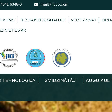
 7841 6348-0
mail@lipco.com
ŅĒMUMS
TIEŠSAISTES KATALOGI
VĒRTS ZINĀT
TIRD
ZINIETIES AR
 TEHNOLOĢIJA
SMIDZINĀTĀJI
AUGU KUL