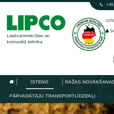
+49
UZ
SA
Lauksaimniecības un
komunālā tehnika
ĪSTENO
RAŽAS NOVĀKŠANAS
PĀRVADĀTĀJU TRANSPORTLĪDZEKĻI