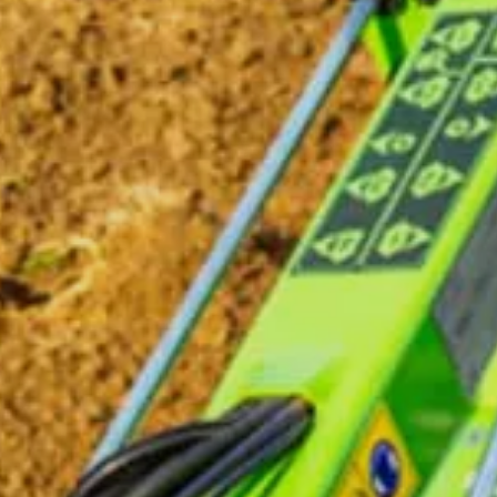
MAGYAR
فارسی
NEDERLANDS
ROMÂNESC
SUOMALAINEN
SLOVENSKÁ
DANSK
ΕΛΛΗΝΙΚΉ
БЪЛГАРСКИ
SVENSKA
SLOVENSKI
EESTI
LIETUVIŲ