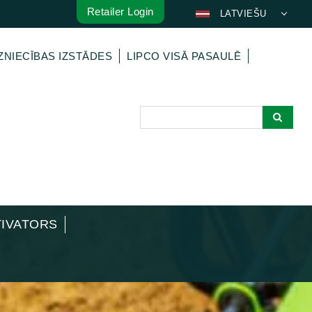
Retailer Login
LATVIEŠU
DEUTSCH
ZNIECĪBAS IZSTĀDES
LIPCO VISĀ PASAULĒ
ENGLISH
FRANÇAIS
ESPAÑOL
POLSKI
ITALIANO
عربي
한국어
日本語
TIVATORS
中文
ČEŠTINA
PORTUGUÊS
РУССКИЙ
TÜRKÇE