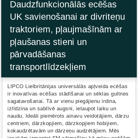
Daudzfunkcionālās ecēšas
UK savienošanai ar divriteņu
traktoriem, pļaujmašīnām ar
pļaušanas stieni un
pārvadāšanas
transportlīdzekļiem
LIPCO Lielbritānijas universālās apļveida ecēšas
ir inovatīvas ecēšas stādīšanai un sēklas gultnes
sagatavošanai. Tā ar vienu piegājienu irdina,
izlīdzina un sablīvē augsni, ietaupot laiku un
naudu. Ideāli piemērots ainavu veidotājiem, dārzu
centriem, dārzkopjiem, dārzkopjiem hobijiem,
kokaudzētavām un dārzeņu audzētājiem. Mēs