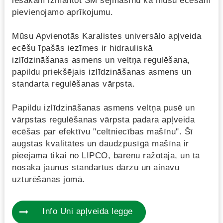
iesakām izmantot SM sējmašīnu kā mūsu ecēšām
pievienojamo aprīkojumu.
Mūsu Apvienotās Karalistes universālo apļveida
ecēšu īpašās iezīmes ir hidrauliskā
izlīdzināšanas asmens un veltņa regulēšana,
papildu priekšējais izlīdzināšanas asmens un
standarta regulēšanas vārpsta.
Papildu izlīdzināšanas asmens veltņa pusē un
vārpstas regulēšanas vārpsta padara apļveida
ecēšas par efektīvu "celtniecības mašīnu". Šī
augstas kvalitātes un daudzpusīgā mašīna ir
pieejama tikai no LIPCO, bārenu ražotāja, un tā
nosaka jaunus standartus dārzu un ainavu
uzturēšanas jomā.
Info Uni apļveida legge