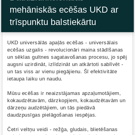
mehāniskās ecēšas UKD ar
trīspunktu balstiekārtu
UKD universālās apaļās ecēšas - universālais
ecēšas uzgalis - revolucionāri maina stādīšanas
un sēklas gultnes sagatavošanas procesu, jo spēj
augsni uzirdināt, izlīdzināt un atkārtoti sablīvēt -
un tas viss ar vienu piegājienu. Šī efektivitāte
ietaupa laiku un naudu.
Mūsu ecēšas ir neaizstājamas apzaļumotājiem,
kokaudzētavām, dārzkopjiem, kokaudzētavām un
dārzeņu audzētājiem, un tās piedāvā
daudzpusīgas pielāgošanas iespējas.
Četri veltņu veidi - režģa, gludais, blietēšanas