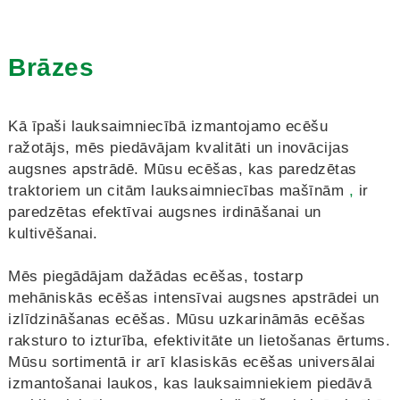
Brāzes
Kā īpaši lauksaimniecībā izmantojamo ecēšu
ražotājs, mēs piedāvājam kvalitāti un inovācijas
augsnes apstrādē. Mūsu ecēšas, kas paredzētas
traktoriem un citām lauksaimniecības mašīnām
,
ir
paredzētas efektīvai augsnes irdināšanai un
kultivēšanai.
Mēs piegādājam dažādas ecēšas, tostarp
mehāniskās ecēšas intensīvai augsnes apstrādei un
izlīdzināšanas ecēšas. Mūsu uzkarināmās ecēšas
raksturo to izturība, efektivitāte un lietošanas ērtums.
Mūsu sortimentā ir arī klasiskās ecēšas universālai
izmantošanai laukos, kas lauksaimniekiem piedāvā