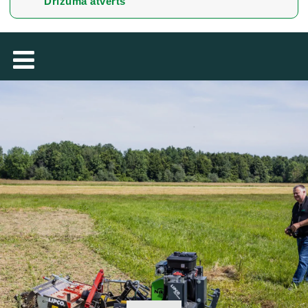
Drīzumā atvērts
TÜRKÇE
MAGYAR
فارسی
NEDERLANDS
ROMÂNESC
SUOMALAINEN
SLOVENSKÁ
DANSK
ΕΛΛΗΝΙΚΉ
БЪЛГАРСКИ
SVENSKA
SLOVENSKI
EESTI
LIETUVIŲ