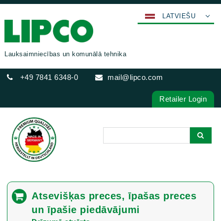
LATVIEŠU
DEUTSCH
ENGLISH
Lauksaimniecības un komunālā tehnika
FRANÇAIS
+49 7841 6348-0
mail@lipco.com
ESPAÑOL
POLSKI
Retailer Login
ITALIANO
عربي
한국어
日本語
中文
ČEŠTINA
Atsevišķas preces, īpašas preces
PORTUGUÊS
un īpašie piedāvājumi
РУССКИЙ