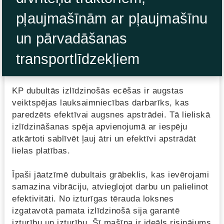
pļaujmašīnām ar pļaujmašīnu
un pārvadāšanas
transportlīdzekļiem
KP dubultās izlīdzinošās ecēšas ir augstas
veiktspējas lauksaimniecības darbarīks, kas
paredzēts efektīvai augsnes apstrādei. Tā lieliskā
izlīdzināšanas spēja apvienojumā ar iespēju
atkārtoti sablīvēt ļauj ātri un efektīvi apstrādāt
lielas platības.
Īpaši jāatzīmē dubultais grābeklis, kas ievērojami
samazina vibrāciju, atvieglojot darbu un palielinot
efektivitāti. No izturīgas tērauda loksnes
izgatavotā pamata izlīdzinošā sija garantē
izturību un izturību. Šī mašīna ir ideāls risinājums