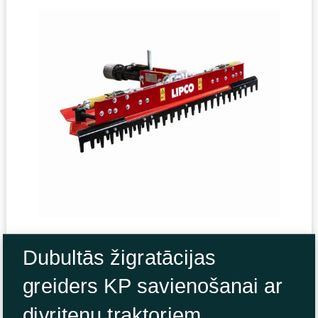
Dubultās žigratācijas
greiders KP savienošanai ar
divriteņu traktoriem,