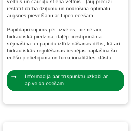
veltnis un cauruļu stieņa veltnis - ļauj precīzi
iestatīt darba dziļumu un nodrošina optimālu
augsnes pievelšanu ar Lipco ecēšām.
Papildaprīkojums pēc izvēles, piemēram,
hidrauliskā piedziņa, daļēji piestiprināma
sējmašīna un papildu izlīdzināšanas dēlis, kā arī
hidrauliskās regulēšanas iespējas paplašina šo
ecēšu pielietojuma un funkcionalitātes klāstu.
Informācija par trīspunktu uzkabi ar
apļveida ecēšām