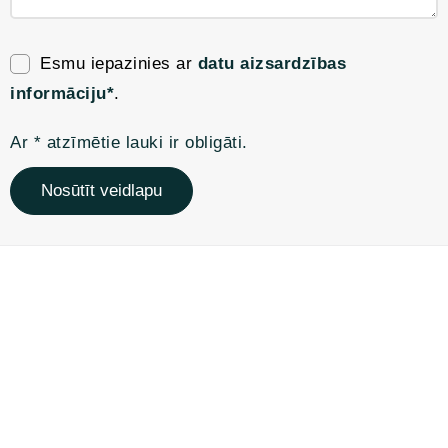
Esmu iepazinies ar
datu aizsardzības
informāciju*
.
Ar * atzīmētie lauki ir obligāti.
Nosūtīt veidlapu