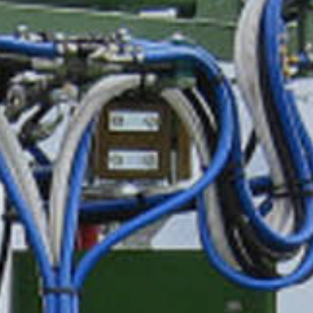
MAGYAR
فارسی
NEDERLANDS
ROMÂNESC
SUOMALAINEN
SLOVENSKÁ
DANSK
ΕΛΛΗΝΙΚΉ
БЪЛГАРСКИ
SVENSKA
EESTI
LIETUVIŲ
LATVIEŠU