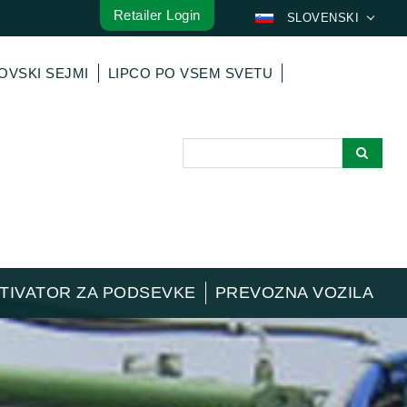
Retailer Login
SLOVENSKI
DEUTSCH
OVSKI SEJMI
LIPCO PO VSEM SVETU
ENGLISH
FRANÇAIS
ESPAÑOL
POLSKI
ITALIANO
عربي
한국어
日本語
TIVATOR ZA PODSEVKE
PREVOZNA VOZILA
中文
ČEŠTINA
PORTUGUÊS
РУССКИЙ
TÜRKÇE