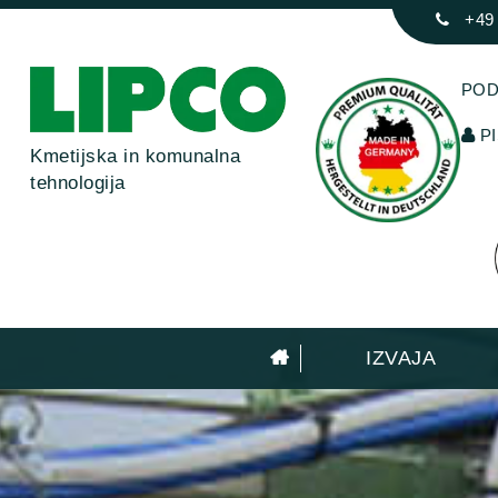
+49
POD
PI
Kmetijska in komunalna
tehnologija
IZVAJA