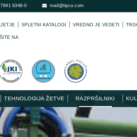
 7841 6348-0
mail@lipco.com
JETJE
SPLETNI KATALOGI
VREDNO JE VEDETI
TRG
ŠITE NA
TEHNOLOGIJA ŽETVE
RAZPRŠILNIKI
KUL