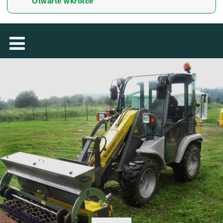
Otwarte wkrótce
MAGYAR
فارسی
NEDERLANDS
ROMÂNESC
SUOMALAINEN
SLOVENSKÁ
DANSK
ΕΛΛΗΝΙΚΉ
БЪЛГАРСКИ
SVENSKA
SLOVENSKI
EESTI
LIETUVIŲ
LATVIEŠU