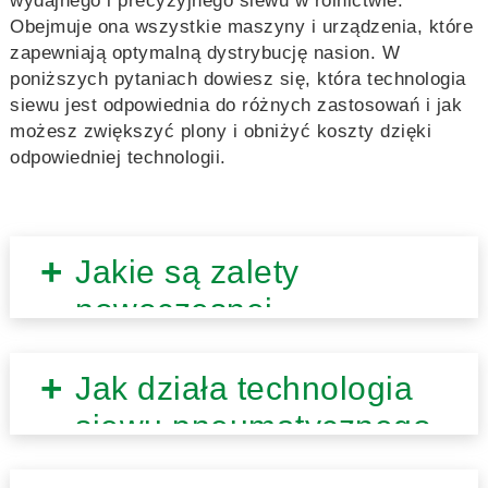
wydajnego i precyzyjnego siewu w rolnictwie.
Obejmuje ona wszystkie maszyny i urządzenia, które
zapewniają optymalną dystrybucję nasion. W
poniższych pytaniach dowiesz się, która technologia
siewu jest odpowiednia do różnych zastosowań i jak
możesz zwiększyć plony i obniżyć koszty dzięki
odpowiedniej technologii.
Jakie są zalety
nowoczesnej
technologii siewu w
rolnictwie?
Jak działa technologia
siewu pneumatycznego
w siewnikach?