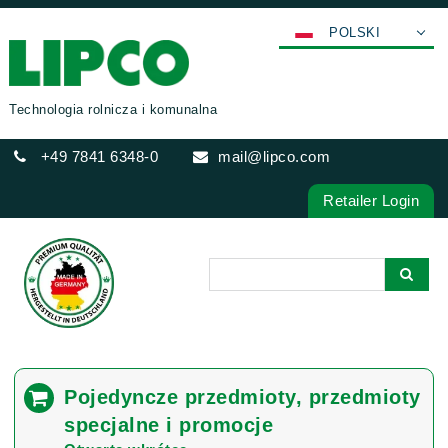
POLSKI
DEUTSCH
ENGLISH
Technologia rolnicza i komunalna
FRANÇAIS
+49 7841 6348-0
mail@lipco.com
ESPAÑOL
ITALIANO
Retailer Login
عربي
한국어
日本語
中文
ČEŠTINA
PORTUGUÊS
Pojedyncze przedmioty, przedmioty
РУССКИЙ
specjalne i promocje
TÜRKÇE