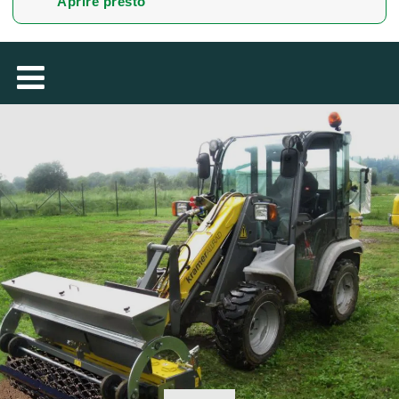
Aprire presto
MAGYAR
فارسی
NEDERLANDS
ROMÂNESC
SUOMALAINEN
SLOVENSKÁ
DANSK
ΕΛΛΗΝΙΚΉ
БЪЛГАРСКИ
SVENSKA
SLOVENSKI
EESTI
LIETUVIŲ
LATVIEŠU