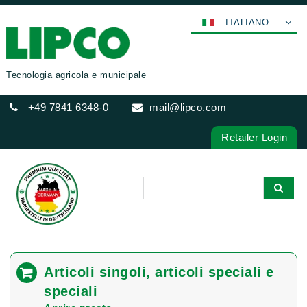
ITALIANO
DEUTSCH
ENGLISH
Tecnologia agricola e municipale
FRANÇAIS
+49 7841 6348-0
mail@lipco.com
ESPAÑOL
POLSKI
Retailer Login
عربي
한국어
日本語
中文
ČEŠTINA
PORTUGUÊS
Articoli singoli, articoli speciali e
РУССКИЙ
speciali
TÜRKÇE