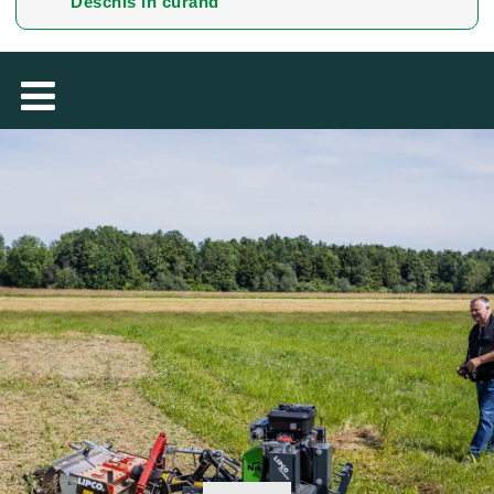
Deschis în curând
TÜRKÇE
MAGYAR
فارسی
NEDERLANDS
SUOMALAINEN
SLOVENSKÁ
DANSK
ΕΛΛΗΝΙΚΉ
БЪЛГАРСКИ
SVENSKA
SLOVENSKI
EESTI
LIETUVIŲ
LATVIEŠU