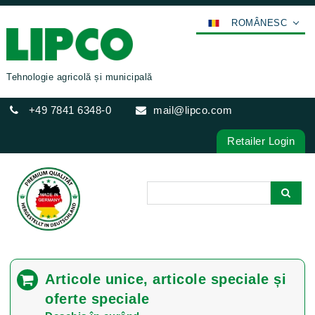
ROMÂNESC
DEUTSCH
ENGLISH
Tehnologie agricolă și municipală
FRANÇAIS
+49 7841 6348-0
mail@lipco.com
ESPAÑOL
POLSKI
Retailer Login
ITALIANO
عربي
한국어
日本語
中文
ČEŠTINA
Articole unice, articole speciale și
PORTUGUÊS
oferte speciale
РУССКИЙ