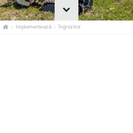
H
Implementează
Îngrozitor
o
m
e