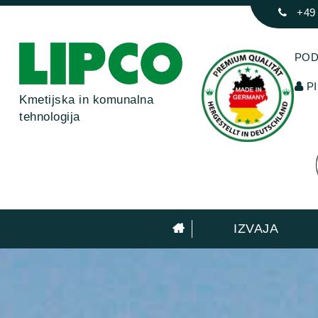
+49
POD
PI
Kmetijska in komunalna
tehnologija
IZVAJA