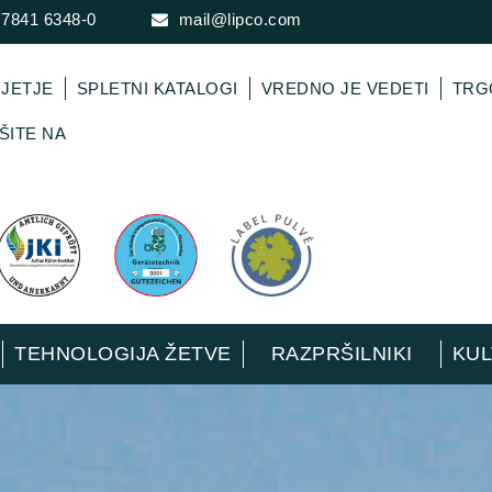
 7841 6348-0
mail@lipco.com
JETJE
SPLETNI KATALOGI
VREDNO JE VEDETI
TRG
ŠITE NA
TEHNOLOGIJA ŽETVE
RAZPRŠILNIKI
KUL