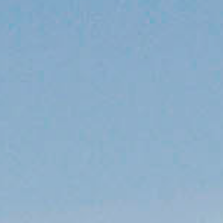
MAGYAR
فارسی
NEDERLANDS
ROMÂNESC
SUOMALAINEN
SLOVENSKÁ
DANSK
ΕΛΛΗΝΙΚΉ
БЪЛГАРСКИ
SVENSKA
EESTI
LIETUVIŲ
LATVIEŠU