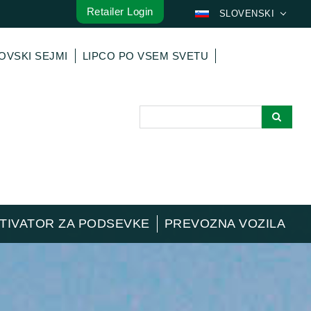
Retailer Login
SLOVENSKI
DEUTSCH
OVSKI SEJMI
LIPCO PO VSEM SVETU
ENGLISH
FRANÇAIS
ESPAÑOL
POLSKI
ITALIANO
عربي
한국어
日本語
TIVATOR ZA PODSEVKE
PREVOZNA VOZILA
中文
ČEŠTINA
PORTUGUÊS
РУССКИЙ
TÜRKÇE