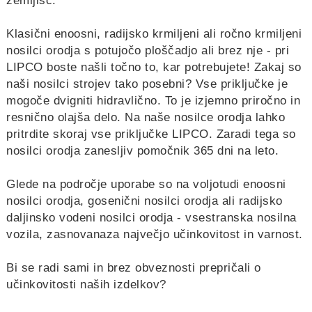
zemljišč.
Klasični enoosni, radijsko krmiljeni ali ročno krmiljeni
nosilci orodja s potujočo ploščadjo ali brez nje - pri
LIPCO boste našli točno to, kar potrebujete! Zakaj so
naši nosilci strojev tako posebni? Vse priključke je
mogoče dvigniti hidravlično. To je izjemno priročno in
resnično olajša delo. Na naše nosilce orodja lahko
pritrdite skoraj vse priključke LIPCO. Zaradi tega so
nosilci orodja zanesljiv pomočnik 365 dni na leto.
Glede na področje uporabe so
na voljo
tudi
enoosni
nosilci orodja
,
gosenični nosilci orodja
ali
radijsko
daljinsko vodeni nosilci orodja
- vsestranska
nosilna
vozila,
zasnovana
za
največjo učinkovitost in varnost.
Bi se radi sami in brez obveznosti prepričali o
učinkovitosti naših izdelkov?