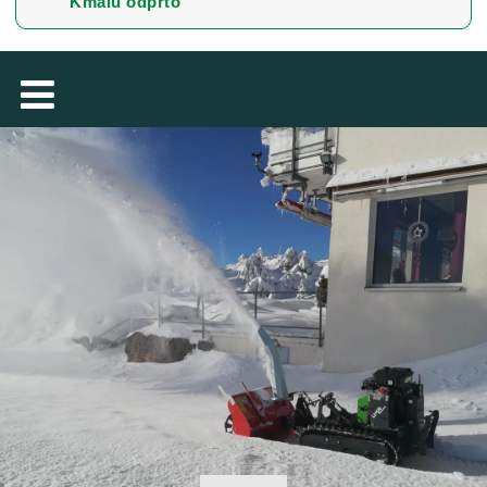
Kmalu odprto
TÜRKÇE
MAGYAR
فارسی
NEDERLANDS
ROMÂNESC
SUOMALAINEN
SLOVENSKÁ
DANSK
ΕΛΛΗΝΙΚΉ
БЪЛГАРСКИ
SVENSKA
EESTI
LIETUVIŲ
LATVIEŠU