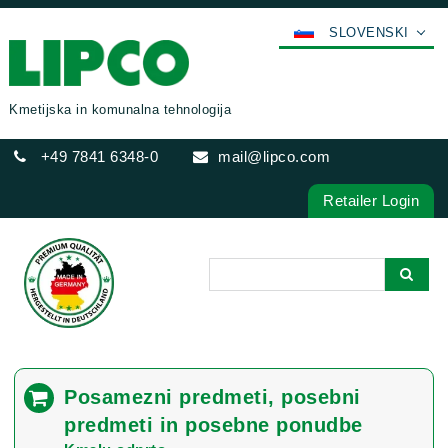
SLOVENSKI
DEUTSCH
ENGLISH
Kmetijska in komunalna tehnologija
FRANÇAIS
+49 7841 6348-0
mail@lipco.com
ESPAÑOL
POLSKI
Retailer Login
ITALIANO
عربي
한국어
日本語
中文
ČEŠTINA
Posamezni predmeti, posebni
PORTUGUÊS
predmeti in posebne ponudbe
РУССКИЙ