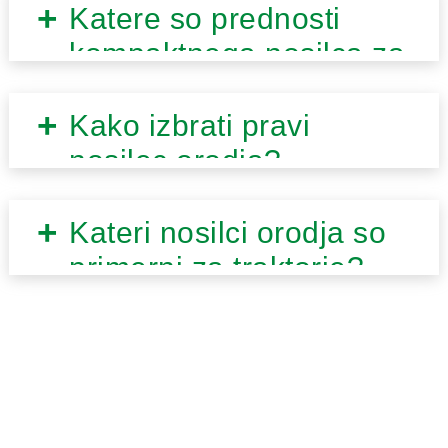
Katere so prednosti
kompaktnega nosilca za
naprave?
Kako izbrati pravi
nosilec orodja?
Kateri nosilci orodja so
primerni za traktorje?