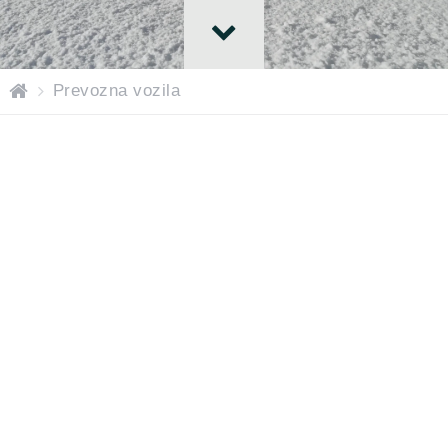
H
Prevozna vozila
o
m
e