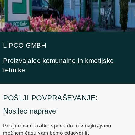
LIPCO GMBH
Proizvajalec komunalne in kmetijske
tehnike
POŠLJI POVPRAŠEVANJE:
Nosilec naprave
Pošljite nam kratko sporočilo in v najkrajšem
možnem času vam bomo odgovorili.