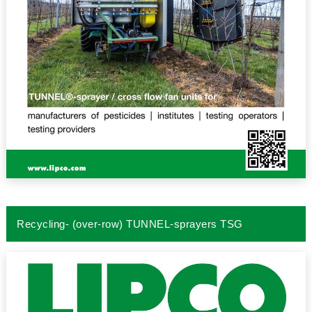
Recycling- (over-row) TUNNEL-sprayers TSG