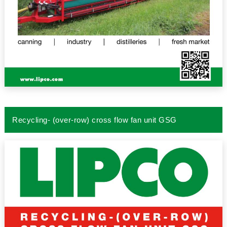
Recycling- (over-row) cross flow fan unit GSG