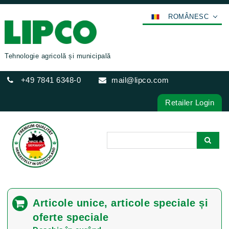
ROMÂNESC
DEUTSCH
ENGLISH
Tehnologie agricolă și municipală
FRANÇAIS
+49 7841 6348-0
mail@lipco.com
ESPAÑOL
POLSKI
Retailer Login
ITALIANO
عربي
한국어
日本語
中文
ČEŠTINA
Articole unice, articole speciale și
PORTUGUÊS
oferte speciale
РУССКИЙ