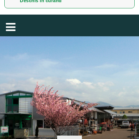
Deschis în curând
TÜRKÇE
MAGYAR
فارسی
NEDERLANDS
SUOMALAINEN
SLOVENSKÁ
DANSK
ΕΛΛΗΝΙΚΉ
БЪЛГАРСКИ
SVENSKA
SLOVENSKI
EESTI
LIETUVIŲ
LATVIEŠU