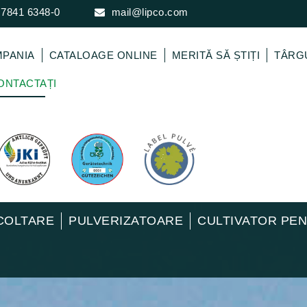
 7841 6348-0
mail@lipco.com
PANIA
CATALOAGE ONLINE
MERITĂ SĂ ȘTIȚI
TÂRG
ONTACTAȚI
COLTARE
PULVERIZATOARE
CULTIVATOR PE