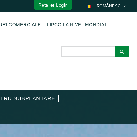
Retailer Login
ROMÂNESC
DEUTSCH
URI COMERCIALE
LIPCO LA NIVEL MONDIAL
ENGLISH
FRANÇAIS
ESPAÑOL
POLSKI
ITALIANO
عربي
한국어
日本語
NTRU SUBPLANTARE
中文
ČEŠTINA
PORTUGUÊS
РУССКИЙ
TÜRKÇE