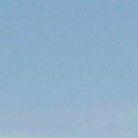
MAGYAR
فارسی
NEDERLANDS
SUOMALAINEN
SLOVENSKÁ
DANSK
ΕΛΛΗΝΙΚΉ
БЪЛГАРСКИ
SVENSKA
SLOVENSKI
EESTI
LIETUVIŲ
LATVIEŠU