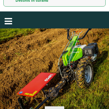
Deschis în curând
TÜRKÇE
MAGYAR
فارسی
NEDERLANDS
SUOMALAINEN
SLOVENSKÁ
DANSK
ΕΛΛΗΝΙΚΉ
БЪЛГАРСКИ
SVENSKA
SLOVENSKI
EESTI
LIETUVIŲ
LATVIEŠU