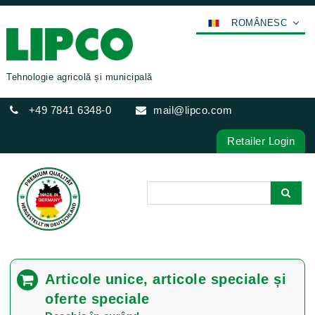
ROMÂNESC
DEUTSCH
ENGLISH
Tehnologie agricolă și municipală
FRANÇAIS
+49 7841 6348-0
mail@lipco.com
ESPAÑOL
POLSKI
Retailer Login
ITALIANO
عربي
한국어
日本語
中文
ČEŠTINA
Articole unice, articole speciale și
PORTUGUÊS
oferte speciale
РУССКИЙ