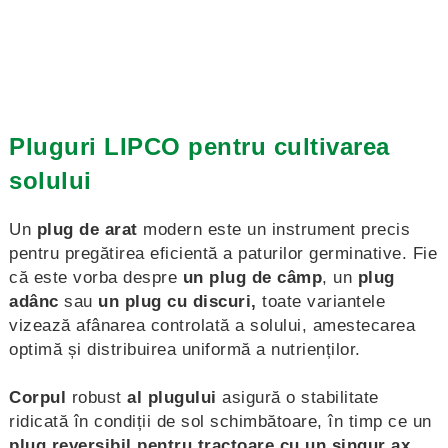
Pluguri LIPCO pentru cultivarea
solului
Un
plug de arat
modern este un instrument precis
pentru pregătirea eficientă a paturilor germinative. Fie
că este vorba despre
un plug de câmp
, un
plug
adânc
sau
un plug cu discuri,
toate variantele
vizează afânarea controlată a solului, amestecarea
optimă și distribuirea uniformă a nutrienților.
Corpul
robust
al plugului
asigură o stabilitate
ridicată în condiții de sol schimbătoare, în timp ce un
plug reversibil pentru tractoare cu un singur ax