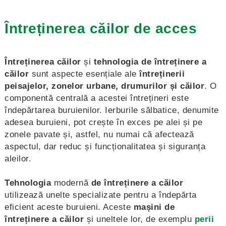
Întreținerea căilor de acces
Întreținerea căilor
și
tehnologia de întreținere a
căilor
sunt aspecte esențiale ale
întreținerii
peisajelor, zonelor urbane, drumurilor și căilor
. O
componentă centrală a acestei întrețineri este
îndepărtarea buruienilor. Ierburile sălbatice, denumite
adesea buruieni, pot crește în exces pe alei și pe
zonele pavate și, astfel, nu numai că afectează
aspectul, dar reduc și funcționalitatea și siguranța
aleilor.
Tehnologia
modernă
de întreținere a căilor
utilizează unelte specializate pentru a îndepărta
eficient aceste buruieni. Aceste
mașini de
întreținere a căilor
și uneltele lor, de exemplu
perii