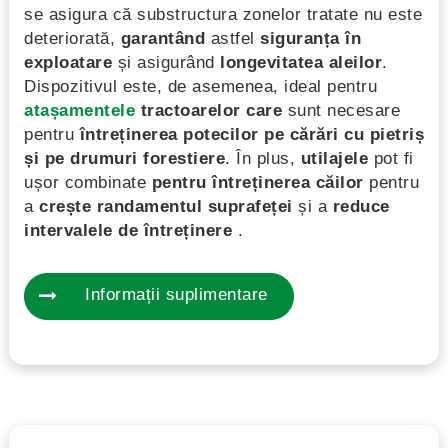
se asigura că substructura zonelor tratate nu este
deteriorată,
garantând
astfel
siguranța în
exploatare
și asigurând
longevitatea aleilor
.
Dispozitivul este, de asemenea, ideal pentru
atașamentele
tractoarelor care
sunt necesare
pentru
întreținerea potecilor pe cărări cu pietriș
și pe drumuri forestiere
. În plus,
utilajele
pot fi
ușor combinate
pentru întreținerea căilor
pentru
a
crește randamentul suprafeței
și a
reduce
intervalele de întreținere
.
Informații suplimentare