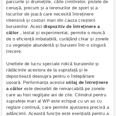
parcurile și drumețiile, căile cimitirelor, pistele de
cenușă, precum și a terenurilor de sport și a
locurilor de joacă care necesită întreținere
intensivă și costuri mari din cauza creșterii
buruienilor. Acest
dispozitiv de întreținere a
căilor
, testat și experimentat, permite o muncă
de o eficiență imbatabilă, curățând chiar și zonele
cu vegetație abundentă și buruieni într-o singură
trecere.
Uneltele de lucru speciale ridică buruienile și
rădăcinile acestora de la suprafață și le
depozitează deasupra pentru o îndepărtare
ușoară. Performanța acestui
utilaj de întreținere
a căilor
este deosebit de remarcabilă pe zonele
care au fost neglijate ani de zile. Cilindrul pentru
suprafețe mari al WP este echipat cu un ax cu
reglare continuă, care permite ajustarea precisă a
adâncimii. Această funcție este esențială pentru a