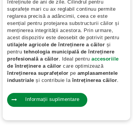
întreținute de ani de zile. Cilindrul pentru
suprafețe mari cu ax reglabil continuu permite
reglarea precisă a adâncimii, ceea ce este
esențial pentru protejarea substructurii căilor și
menținerea integrității acestora. Prin urmare,
acest dispozitiv este deosebit de potrivit pentru
utilajele agricole de întreținere a căilor
și
pentru
tehnologia municipală de întreținere
profesională a căilor
. Ideal pentru
accesoriile
de întreținere a căilor
care optimizează
întreținerea suprafețelor
pe
amplasamentele
industriale
și contribuie la
întreținerea căilor
.
Informații suplimentare