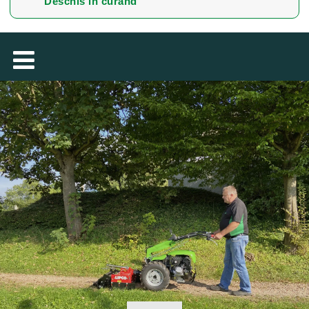
Deschis în curând
TÜRKÇE
MAGYAR
فارسی
NEDERLANDS
SUOMALAINEN
SLOVENSKÁ
DANSK
ΕΛΛΗΝΙΚΉ
БЪЛГАРСКИ
SVENSKA
SLOVENSKI
EESTI
LIETUVIŲ
LATVIEŠU