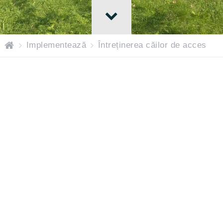
H
Implementează
Întreținerea căilor de acces
o
m
e