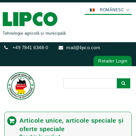
ROMÂNESC
DEUTSCH
ENGLISH
Tehnologie agricolă și municipală
FRANÇAIS
+49 7841 6348-0
mail@lipco.com
ESPAÑOL
POLSKI
Retailer Login
ITALIANO
عربي
한국어
日本語
中文
ČEŠTINA
Articole unice, articole speciale și
PORTUGUÊS
oferte speciale
РУССКИЙ