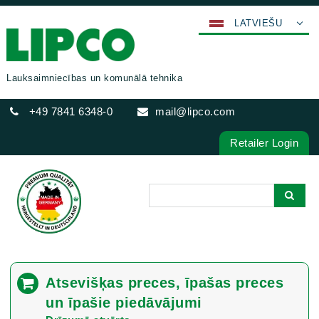
LATVIEŠU
DEUTSCH
ENGLISH
Lauksaimniecības un komunālā tehnika
FRANÇAIS
+49 7841 6348-0
mail@lipco.com
ESPAÑOL
POLSKI
Retailer Login
ITALIANO
عربي
한국어
日本語
中文
ČEŠTINA
Atsevišķas preces, īpašas preces
PORTUGUÊS
un īpašie piedāvājumi
РУССКИЙ