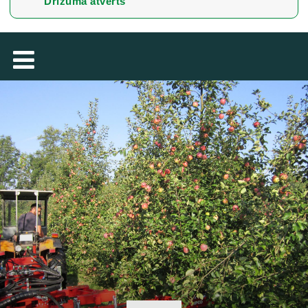
Drīzumā atvērts
TÜRKÇE
MAGYAR
فارسی
NEDERLANDS
ROMÂNESC
SUOMALAINEN
SLOVENSKÁ
DANSK
ΕΛΛΗΝΙΚΉ
БЪЛГАРСКИ
SVENSKA
SLOVENSKI
EESTI
LIETUVIŲ