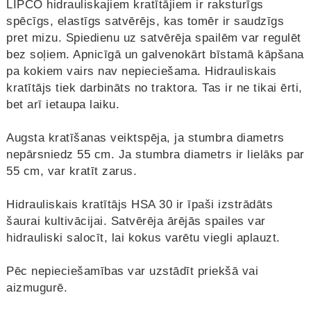
LIPCO hidrauliskajiem kratītājiem ir raksturīgs
spēcīgs, elastīgs satvērējs, kas tomēr ir saudzīgs
pret mizu. Spiedienu uz satvērēja spailēm var regulēt
bez soļiem. Apnicīgā un galvenokārt bīstamā kāpšana
pa kokiem vairs nav nepieciešama. Hidrauliskais
kratītājs tiek darbināts no traktora. Tas ir ne tikai ērti,
bet arī ietaupa laiku.
Augsta kratīšanas veiktspēja, ja stumbra diametrs
nepārsniedz 55 cm. Ja stumbra diametrs ir lielāks par
55 cm, var kratīt zarus.
Hidrauliskais kratītājs HSA 30 ir īpaši izstrādāts
šaurai kultivācijai. Satvērēja ārējās spailes var
hidrauliski salocīt, lai kokus varētu viegli aplauzt.
Pēc nepieciešamības var uzstādīt priekšā vai
aizmugurē.