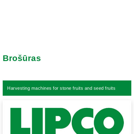
Brošūras
Harvesting machines for stone fruits and seed fruits