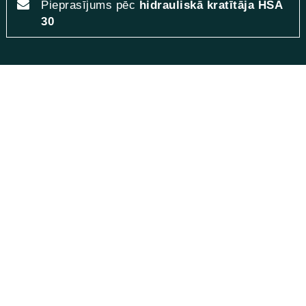
Pieprasījums pēc
hidrauliskā kratītāja HSA
30