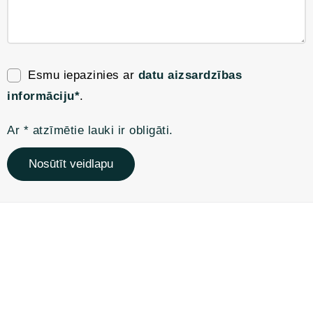
Esmu iepazinies ar
datu aizsardzības
informāciju*
.
Ar * atzīmētie lauki ir obligāti.
Nosūtīt veidlapu