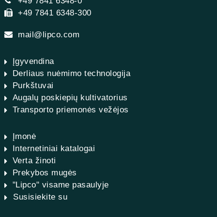
+49 7841 6348-0
+49 7841 6348-300
mail@lipco.com
Įgyvendina
Derliaus nuėmimo technologija
Purkštuvai
Augalų poskiepių kultivatorius
Transporto priemonės vežėjos
Įmonė
Internetiniai katalogai
Verta žinoti
Prekybos mugės
"Lipco" visame pasaulyje
Susisiekite su