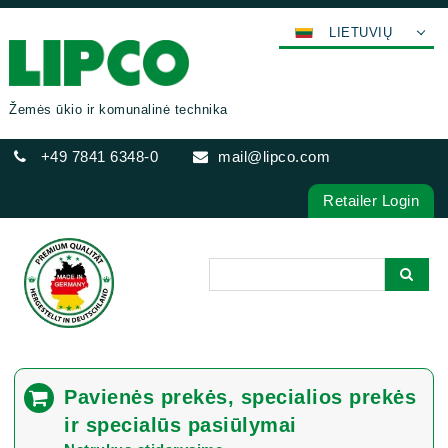
LIETUVIŲ
DEUTSCH
ENGLISH
Žemės ūkio ir komunalinė technika
FRANÇAIS
+49 7841 6348-0
mail@lipco.com
ESPAÑOL
POLSKI
Retailer Login
ITALIANO
عربي
한국어
日本語
中文
ČEŠTINA
Pavienės prekės, specialios prekės
PORTUGUÊS
ir specialūs pasiūlymai
РУССКИЙ