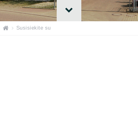
H
Susisiekite su
o
m
e