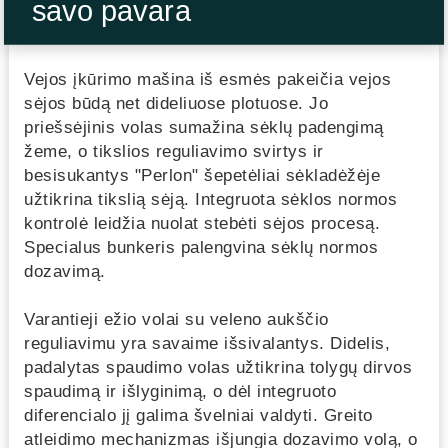
savo pavara
Vejos įkūrimo mašina iš esmės pakeičia vejos
sėjos būdą net dideliuose plotuose. Jo
priešsėjinis volas sumažina sėklų padengimą
žeme, o tikslios reguliavimo svirtys ir
besisukantys "Perlon" šepetėliai sėkladėžėje
užtikrina tikslią sėją. Integruota sėklos normos
kontrolė leidžia nuolat stebėti sėjos procesą.
Specialus bunkeris palengvina sėklų normos
dozavimą.
Varantieji ežio volai su veleno aukščio
reguliavimu yra savaime išsivalantys. Didelis,
padalytas spaudimo volas užtikrina tolygų dirvos
spaudimą ir išlyginimą, o dėl integruoto
diferencialo jį galima švelniai valdyti. Greito
atleidimo mechanizmas išjungia dozavimo volą, o