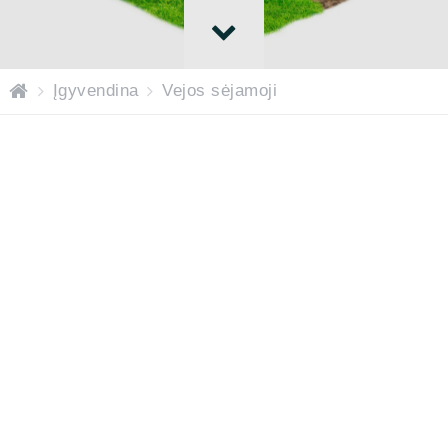
H
Įgyvendina
Vejos sėjamoji
o
m
e