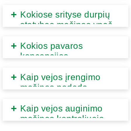
Kokiose srityse durpių
statybos mašinos ypač
tinka?
Kokios pavaros
koncepcijos
naudojamos
profesionaliose vejos
Kaip vejos įrengimo
įrengimo mašinose?
mašinos padeda
kontroliuojamai
suspausti dirvą?
Kaip vejos auginimo
mašinos kontroliuoja
tolygų sėklų