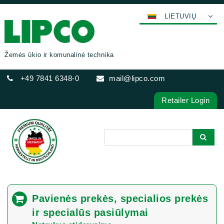
LIETUVIŲ
DEUTSCH
ENGLISH
Žemės ūkio ir komunalinė technika
FRANÇAIS
+49 7841 6348-0
mail@lipco.com
ESPAÑOL
POLSKI
Retailer Login
ITALIANO
عربي
한국어
日本語
中文
ČEŠTINA
Pavienės prekės, specialios prekės
PORTUGUÊS
ir specialūs pasiūlymai
РУССКИЙ