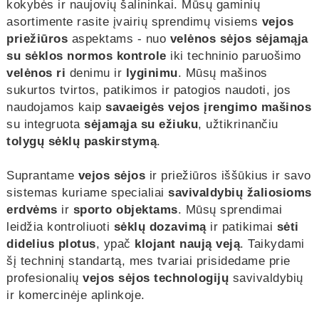
kokybės ir naujovių šalininkai. Mūsų gaminių
asortimente rasite įvairių sprendimų visiems
vejos
priežiūros
aspektams - nuo
velėnos sėjos
sėjamąja
su sėklos normos kontrole
iki techninio paruošimo
velėnos ri
denimu ir
lyginimu
. Mūsų mašinos
sukurtos tvirtos, patikimos ir patogios naudoti, jos
naudojamos kaip
savaeigės vejos įrengimo mašinos
su integruota
sėjamąja su ežiuku
, užtikrinančiu
tolygų sėklų paskirstymą
.
Suprantame
vejos sėjos
ir priežiūros iššūkius ir savo
sistemas kuriame specialiai
savivaldybių žaliosioms
erdvėms
ir
sporto objektams
. Mūsų sprendimai
leidžia kontroliuoti
sėklų dozavimą
ir patikimai
sėti
didelius plotus
, ypač
klojant naują veją
. Taikydami
šį techninį standartą, mes tvariai prisidedame prie
profesionalių
vejos sėjos technologijų
savivaldybių
ir komercinėje aplinkoje.