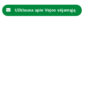
Užklausa apie
Vejos sėjamąją