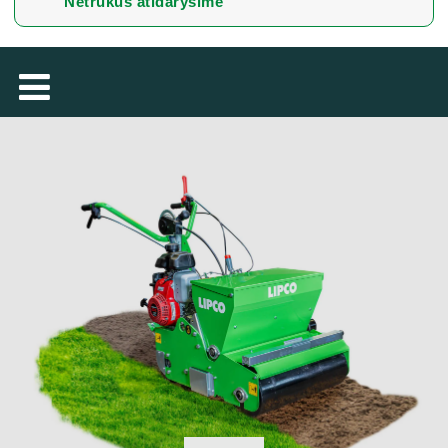
Netrukus atidarysime
TÜRKÇE
MAGYAR
فارسی
NEDERLANDS
ROMÂNESC
SUOMALAINEN
SLOVENSKÁ
DANSK
ΕΛΛΗΝΙΚΉ
БЪЛГАРСКИ
SVENSKA
SLOVENSKI
EESTI
LATVIEŠU