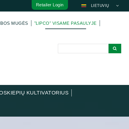
Retailer Login
LIETUVIŲ
DEUTSCH
YBOS MUGĖS
"LIPCO" VISAME PASAULYJE
ENGLISH
FRANÇAIS
ESPAÑOL
POLSKI
ITALIANO
عربي
한국어
日本語
OSKIEPIŲ KULTIVATORIUS
中文
ČEŠTINA
PORTUGUÊS
РУССКИЙ
TÜRKÇE