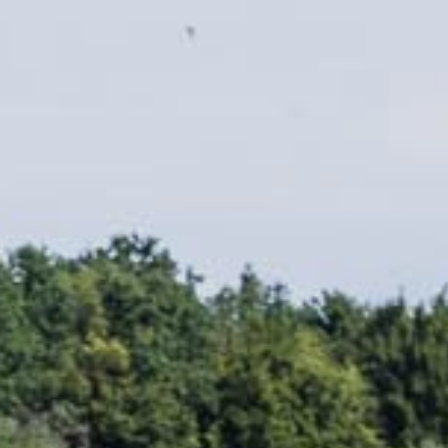
MAGYAR
فارسی
NEDERLANDS
ROMÂNESC
SUOMALAINEN
SLOVENSKÁ
DANSK
ΕΛΛΗΝΙΚΉ
БЪЛГАРСКИ
SVENSKA
SLOVENSKI
EESTI
LATVIEŠU