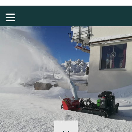
MAGYAR
فارسی
NEDERLANDS
ROMÂNESC
SUOMALAINEN
SLOVENSKÁ
DANSK
ΕΛΛΗΝΙΚΉ
БЪЛГАРСКИ
SVENSKA
SLOVENSKI
EESTI
LIETUVIŲ
LATVIEŠU