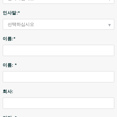
인사말:*
이름:*
이름: *
회사: