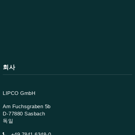
회사
LIPCO GmbH
Am Fuchsgraben 5b
D-77880 Sasbach
독일
+49 7841 6348-0