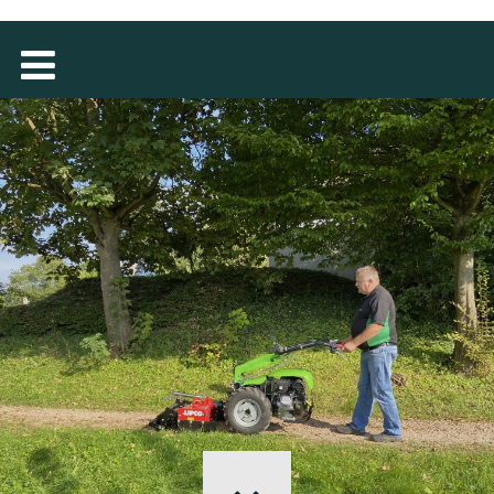
MAGYAR
فارسی
NEDERLANDS
ROMÂNESC
SUOMALAINEN
SLOVENSKÁ
DANSK
ΕΛΛΗΝΙΚΉ
БЪЛГАРСКИ
SVENSKA
SLOVENSKI
EESTI
LIETUVIŲ
LATVIEŠU