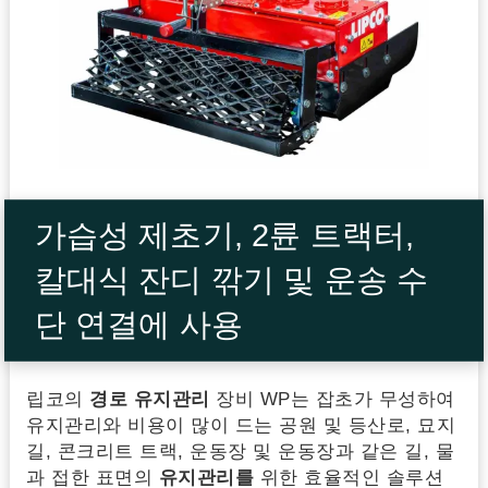
가습성 제초기, 2륜 트랙터,
칼대식 잔디 깎기 및 운송 수
단 연결에 사용
립코의
경로 유지관리
장비 WP는 잡초가 무성하여
유지관리와 비용이 많이 드는 공원 및 등산로, 묘지
길, 콘크리트 트랙, 운동장 및 운동장과 같은 길, 물
과 접한 표면의
유지관리를
위한 효율적인 솔루션