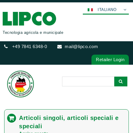
ITALIANO
DEUTSCH
ENGLISH
Tecnologia agricola e municipale
FRANÇAIS
+49 7841 6348-0
mail@lipco.com
ESPAÑOL
POLSKI
Retailer Login
عربي
한국어
日本語
中文
ČEŠTINA
PORTUGUÊS
Articoli singoli, articoli speciali e
РУССКИЙ
speciali
TÜRKÇE