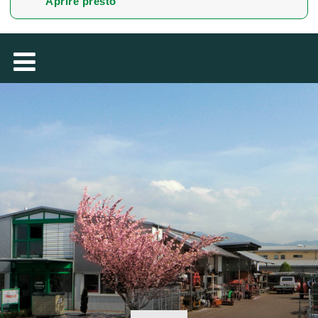
Aprire presto
MAGYAR
فارسی
NEDERLANDS
ROMÂNESC
SUOMALAINEN
SLOVENSKÁ
DANSK
ΕΛΛΗΝΙΚΉ
БЪЛГАРСКИ
SVENSKA
SLOVENSKI
EESTI
LIETUVIŲ
LATVIEŠU