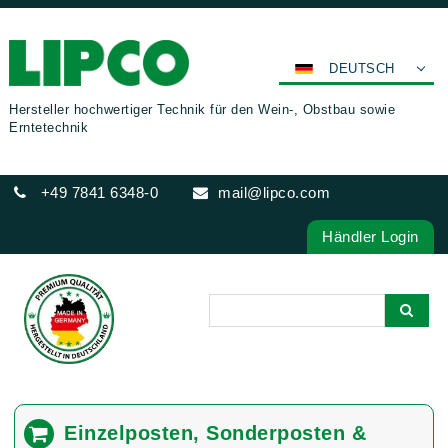
DEUTSCH
ENGLISH
Hersteller hochwertiger Technik für den Wein-, Obstbau sowie
Erntetechnik
FRANÇAIS
ESPAÑOL
+49 7841 6348-0
mail@lipco.com
POLSKI
ITALIANO
Händler Login
عربي
한국어
日本語
中文
ČEŠTINA
PORTUGUÊS
Einzelposten, Sonderposten &
РУССКИЙ