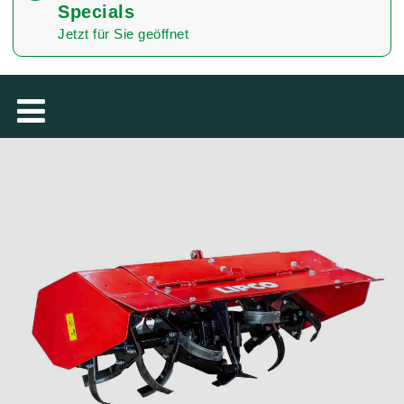
Specials
TÜRKÇE
Jetzt für Sie geöffnet
MAGYAR
فارسی
NEDERLANDS
ROMÂNESC
SUOMALAINEN
SLOVENSKÁ
DANSK
ΕΛΛΗΝΙΚΉ
БЪЛГАРСКИ
SVENSKA
SLOVENSKI
EESTI
LIETUVIŲ
LATVIEŠU