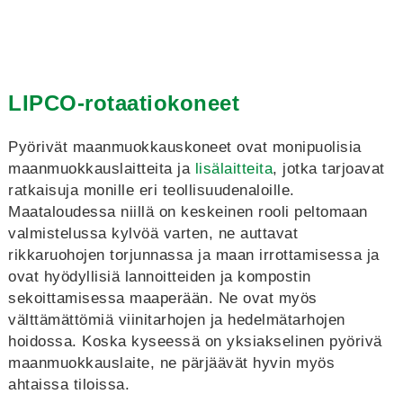
LIPCO-rotaatiokoneet
Pyörivät maanmuokkauskoneet ovat monipuolisia
maanmuokkauslaitteita ja
lisälaitteita
, jotka tarjoavat
ratkaisuja monille eri teollisuudenaloille.
Maataloudessa niillä on keskeinen rooli peltomaan
valmistelussa kylvöä varten, ne auttavat
rikkaruohojen torjunnassa ja maan irrottamisessa ja
ovat hyödyllisiä lannoitteiden ja kompostin
sekoittamisessa maaperään. Ne ovat myös
välttämättömiä viinitarhojen ja hedelmätarhojen
hoidossa. Koska kyseessä on yksiakselinen pyörivä
maanmuokkauslaite, ne pärjäävät hyvin myös
ahtaissa tiloissa.