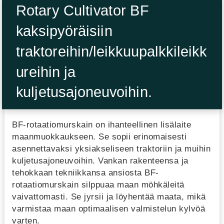
Rotary Cultivator BF
kaksipyöräisiin
traktoreihin/leikkuupalkkileikk
ureihin ja
kuljetusajoneuvoihin.
BF-rotaatiomurskain on ihanteellinen lisälaite
maanmuokkaukseen. Se sopii erinomaisesti
asennettavaksi yksiakseliseen traktoriin ja muihin
kuljetusajoneuvoihin. Vankan rakenteensa ja
tehokkaan tekniikkansa ansiosta BF-
rotaatiomurskain silppuaa maan möhkäleitä
vaivattomasti. Se jyrsii ja löyhentää maata, mikä
varmistaa maan optimaalisen valmistelun kylvöä
varten.