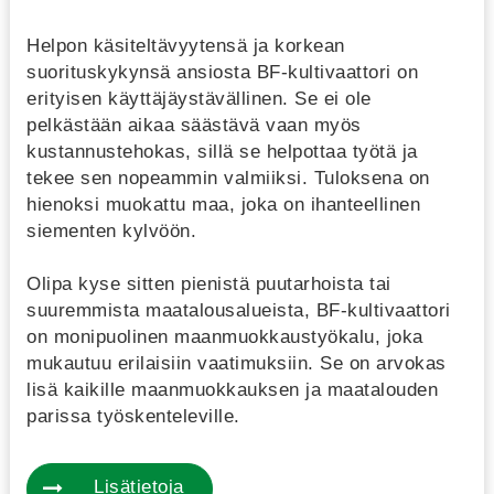
Helpon käsiteltävyytensä ja korkean
suorituskykynsä ansiosta BF-kultivaattori on
erityisen käyttäjäystävällinen. Se ei ole
pelkästään aikaa säästävä vaan myös
kustannustehokas, sillä se helpottaa työtä ja
tekee sen nopeammin valmiiksi. Tuloksena on
hienoksi muokattu maa, joka on ihanteellinen
siementen kylvöön.
Olipa kyse sitten pienistä puutarhoista tai
suuremmista maatalousalueista, BF-kultivaattori
on monipuolinen maanmuokkaustyökalu, joka
mukautuu erilaisiin vaatimuksiin. Se on arvokas
lisä kaikille maanmuokkauksen ja maatalouden
parissa työskenteleville.
Lisätietoja