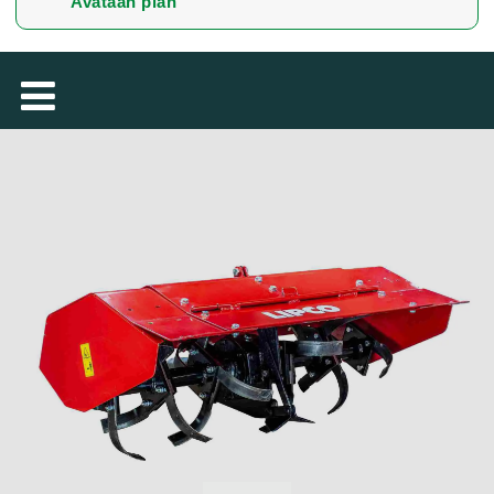
Avataan pian
TÜRKÇE
MAGYAR
فارسی
NEDERLANDS
ROMÂNESC
SLOVENSKÁ
DANSK
ΕΛΛΗΝΙΚΉ
БЪЛГАРСКИ
SVENSKA
SLOVENSKI
EESTI
LIETUVIŲ
LATVIEŠU