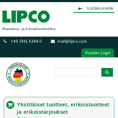
SUOMALAINEN
DEUTSCH
ENGLISH
Maatalous- ja kunnallistekniikka
FRANÇAIS
+49 7841 6348-0
mail@lipco.com
ESPAÑOL
POLSKI
Retailer Login
ITALIANO
عربي
한국어
日本語
中文
ČEŠTINA
Yksittäiset tuotteet, erikoistuotteet
PORTUGUÊS
ja erikoistarjoukset
РУССКИЙ