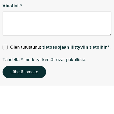
Viestisi:*
Olen tutustunut
tietosuojaan liittyviin tietoihin*
.
Tähdellä * merkityt kentät ovat pakollisia.
Lähetä lomake