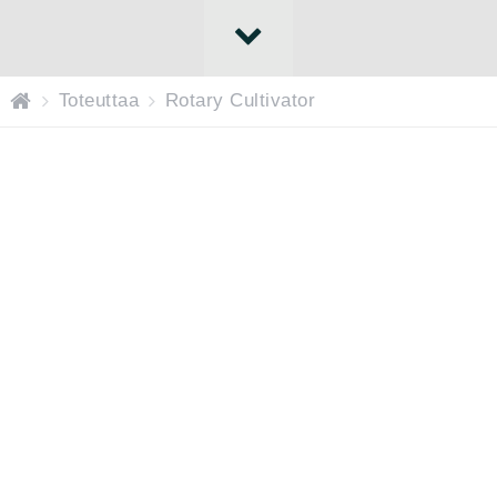
H
Toteuttaa
Rotary Cultivator
o
m
e