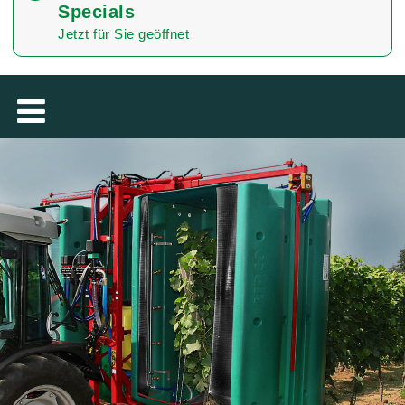
Specials
TÜRKÇE
Jetzt für Sie geöffnet
MAGYAR
فارسی
NEDERLANDS
ROMÂNESC
SUOMALAINEN
SLOVENSKÁ
DANSK
ΕΛΛΗΝΙΚΉ
БЪЛГАРСКИ
SVENSKA
SLOVENSKI
EESTI
LIETUVIŲ
LATVIEŠU