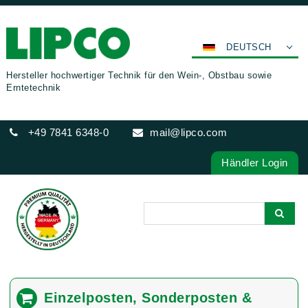
DEUTSCH
ENGLISH
Hersteller hochwertiger Technik für den Wein-, Obstbau sowie
Erntetechnik
FRANÇAIS
ESPAÑOL
+49 7841 6348-0
mail@lipco.com
POLSKI
ITALIANO
Händler Login
عربي
한국어
日本語
中文
ČEŠTINA
PORTUGUÊS
Einzelposten, Sonderposten &
РУССКИЙ