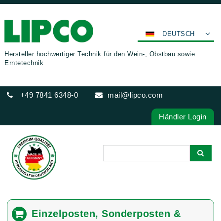
DEUTSCH
ENGLISH
Hersteller hochwertiger Technik für den Wein-, Obstbau sowie
Erntetechnik
FRANÇAIS
ESPAÑOL
+49 7841 6348-0
mail@lipco.com
POLSKI
ITALIANO
Händler Login
عربي
한국어
日本語
中文
ČEŠTINA
PORTUGUÊS
Einzelposten, Sonderposten &
РУССКИЙ