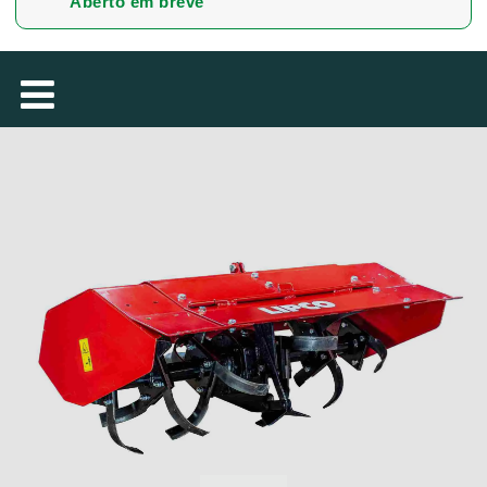
Aberto em breve
MAGYAR
فارسی
NEDERLANDS
ROMÂNESC
SUOMALAINEN
SLOVENSKÁ
DANSK
ΕΛΛΗΝΙΚΉ
БЪЛГАРСКИ
SVENSKA
SLOVENSKI
EESTI
LIETUVIŲ
LATVIEŠU