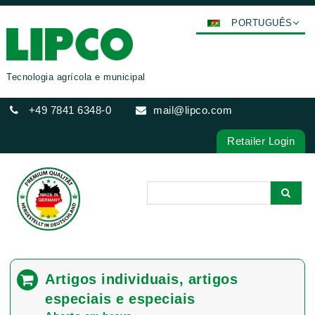
PORTUGUÊS
DEUTSCH
ENGLISH
Tecnologia agrícola e municipal
FRANÇAIS
+49 7841 6348-0
mail@lipco.com
ESPAÑOL
POLSKI
Retailer Login
ITALIANO
عربي
한국어
日本語
中文
ČEŠTINA
Artigos individuais, artigos
РУССКИЙ
especiais e especiais
TÜRKÇE