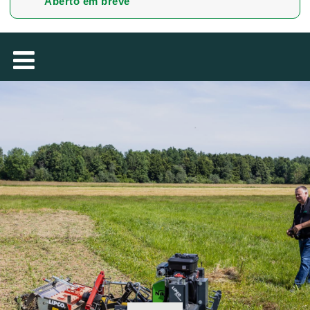
Aberto em breve
MAGYAR
فارسی
NEDERLANDS
ROMÂNESC
SUOMALAINEN
SLOVENSKÁ
DANSK
ΕΛΛΗΝΙΚΉ
БЪЛГАРСКИ
SVENSKA
SLOVENSKI
EESTI
LIETUVIŲ
LATVIEŠU