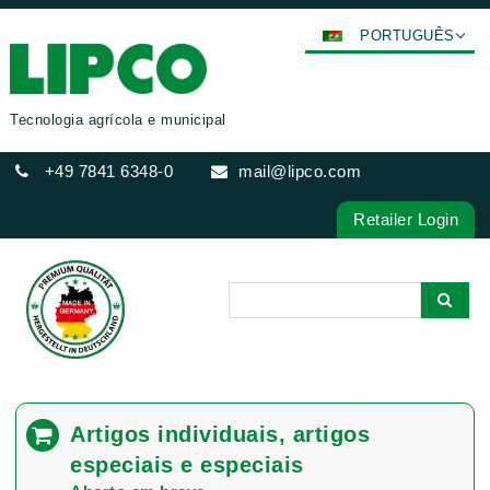
PORTUGUÊS
DEUTSCH
ENGLISH
Tecnologia agrícola e municipal
FRANÇAIS
+49 7841 6348-0
mail@lipco.com
ESPAÑOL
POLSKI
Retailer Login
ITALIANO
عربي
한국어
日本語
中文
ČEŠTINA
Artigos individuais, artigos
РУССКИЙ
especiais e especiais
TÜRKÇE