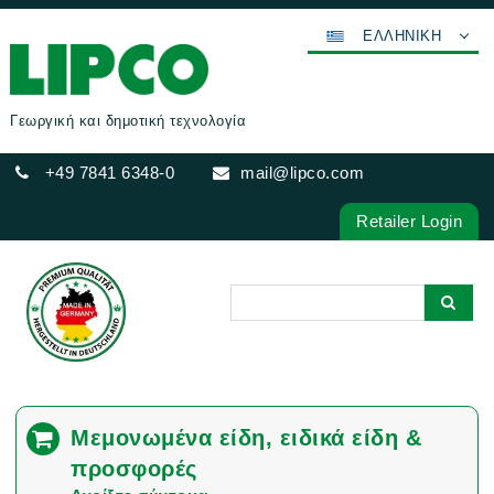
ΕΛΛΗΝΙΚΉ
DEUTSCH
ENGLISH
Γεωργική και δημοτική τεχνολογία
FRANÇAIS
+49 7841 6348-0
mail@lipco.com
ESPAÑOL
POLSKI
Retailer Login
ITALIANO
عربي
한국어
日本語
中文
ČEŠTINA
Μεμονωμένα είδη, ειδικά είδη &
PORTUGUÊS
προσφορές
РУССКИЙ