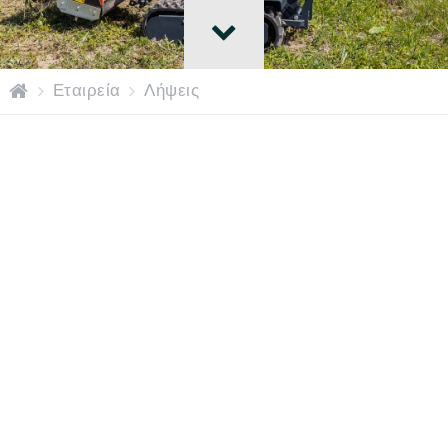
H
Εταιρεία
Λήψεις
o
m
e