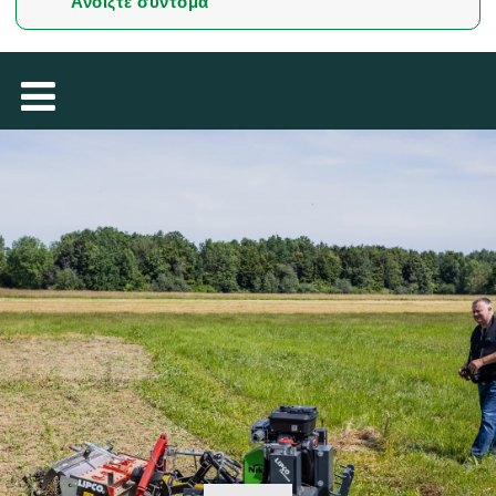
Ανοίξτε σύντομα
TÜRKÇE
MAGYAR
فارسی
NEDERLANDS
ROMÂNESC
SUOMALAINEN
SLOVENSKÁ
DANSK
БЪЛГАРСКИ
SVENSKA
SLOVENSKI
EESTI
LIETUVIŲ
LATVIEŠU