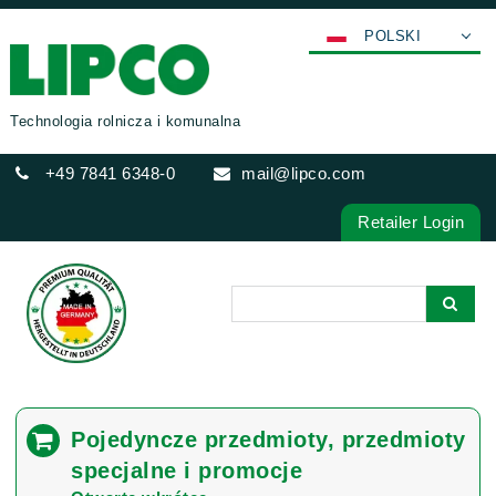
POLSKI
DEUTSCH
ENGLISH
Technologia rolnicza i komunalna
FRANÇAIS
+49 7841 6348-0
mail@lipco.com
ESPAÑOL
ITALIANO
Retailer Login
عربي
한국어
日本語
中文
ČEŠTINA
PORTUGUÊS
Pojedyncze przedmioty, przedmioty
РУССКИЙ
specjalne i promocje
TÜRKÇE