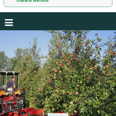
Otwarte wkrótce
MAGYAR
فارسی
NEDERLANDS
ROMÂNESC
SUOMALAINEN
SLOVENSKÁ
DANSK
ΕΛΛΗΝΙΚΉ
БЪЛГАРСКИ
SVENSKA
SLOVENSKI
EESTI
LIETUVIŲ
LATVIEŠU