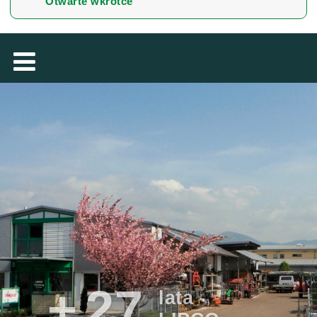
Otwarte wkrótce
MAGYAR
فارسی
NEDERLANDS
ROMÂNESC
SUOMALAINEN
SLOVENSKÁ
DANSK
ΕΛΛΗΝΙΚΉ
БЪЛГАРСКИ
SVENSKA
SLOVENSKI
EESTI
LIETUVIŲ
LATVIEŠU
27
lata