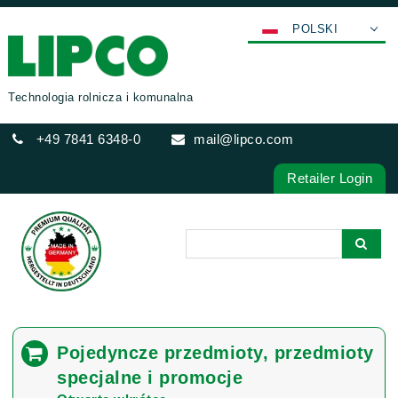
POLSKI
DEUTSCH
ENGLISH
Technologia rolnicza i komunalna
FRANÇAIS
+49 7841 6348-0
mail@lipco.com
ESPAÑOL
ITALIANO
Retailer Login
عربي
한국어
日本語
中文
ČEŠTINA
PORTUGUÊS
Pojedyncze przedmioty, przedmioty
РУССКИЙ
specjalne i promocje
TÜRKÇE