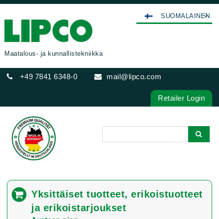
SUOMALAINEN
DEUTSCH
ENGLISH
Maatalous- ja kunnallistekniikka
FRANÇAIS
+49 7841 6348-0
mail@lipco.com
ESPAÑOL
POLSKI
Retailer Login
ITALIANO
عربي
한국어
日本語
中文
ČEŠTINA
Yksittäiset tuotteet, erikoistuotteet
PORTUGUÊS
ja erikoistarjoukset
РУССКИЙ