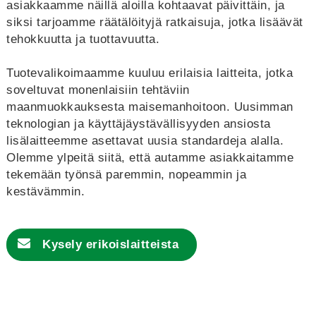
asiakkaamme näillä aloilla kohtaavat päivittäin, ja
siksi tarjoamme räätälöityjä ratkaisuja, jotka lisäävät
tehokkuutta ja tuottavuutta.
Tuotevalikoimaamme kuuluu erilaisia laitteita, jotka
soveltuvat monenlaisiin tehtäviin
maanmuokkauksesta maisemanhoitoon. Uusimman
teknologian ja käyttäjäystävällisyyden ansiosta
lisälaitteemme asettavat uusia standardeja alalla.
Olemme ylpeitä siitä, että autamme asiakkaitamme
tekemään työnsä paremmin, nopeammin ja
kestävämmin.
Kysely
erikoislaitteista