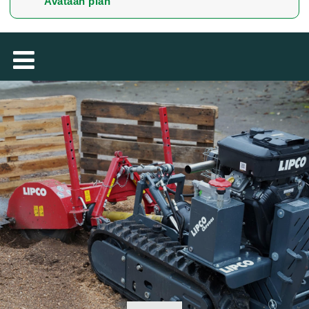
Avataan pian
TÜRKÇE
MAGYAR
فارسی
NEDERLANDS
ROMÂNESC
SLOVENSKÁ
DANSK
ΕΛΛΗΝΙΚΉ
БЪЛГАРСКИ
SVENSKA
SLOVENSKI
EESTI
LIETUVIŲ
LATVIEŠU