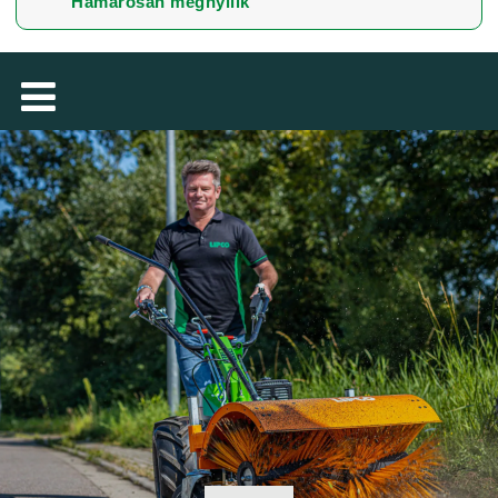
Hamarosan megnyílik
TÜRKÇE
فارسی
NEDERLANDS
ROMÂNESC
SUOMALAINEN
SLOVENSKÁ
DANSK
ΕΛΛΗΝΙΚΉ
БЪЛГАРСКИ
SVENSKA
SLOVENSKI
EESTI
LIETUVIŲ
LATVIEŠU