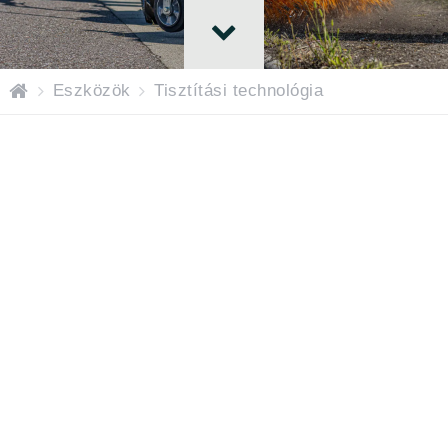
IN
Eszközök
Tisztítási technológia
DÍ
T
Ó
O
L
D
A
L