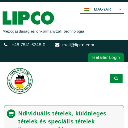
MAGYAR
DEUTSCH
ENGLISH
Mezőgazdaság és önkormányzati technológia
FRANÇAIS
+49 7841 6348-0
mail@lipco.com
ESPAÑOL
POLSKI
Retailer Login
ITALIANO
عربي
한국어
日本語
中文
ČEŠTINA
Ndividuális tételek, különleges
PORTUGUÊS
tételek és speciális tételek
РУССКИЙ