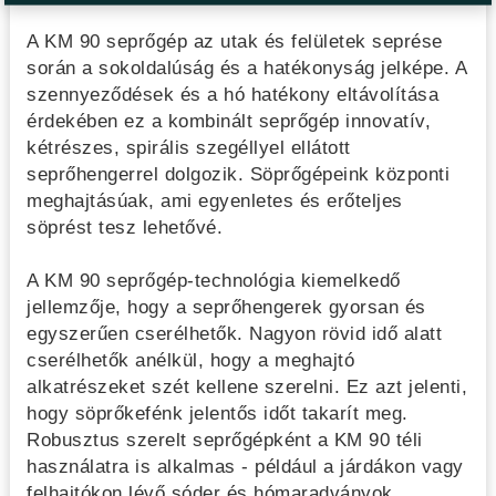
A KM 90 seprőgép az utak és felületek seprése
során a sokoldalúság és a hatékonyság jelképe. A
szennyeződések és a hó hatékony eltávolítása
érdekében ez a kombinált seprőgép innovatív,
kétrészes, spirális szegéllyel ellátott
seprőhengerrel dolgozik. Söprőgépeink központi
meghajtásúak, ami egyenletes és erőteljes
söprést tesz lehetővé.
A KM 90 seprőgép-technológia kiemelkedő
jellemzője, hogy a seprőhengerek gyorsan és
egyszerűen cserélhetők. Nagyon rövid idő alatt
cserélhetők anélkül, hogy a meghajtó
alkatrészeket szét kellene szerelni. Ez azt jelenti,
hogy söprőkefénk jelentős időt takarít meg.
Robusztus szerelt seprőgépként a KM 90 téli
használatra is alkalmas - például a járdákon vagy
felhajtókon lévő sóder és hómaradványok