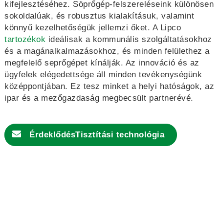
kifejlesztéséhez. Söprőgép-felszereléseink különösen
sokoldalúak, és robusztus kialakításuk, valamint
könnyű kezelhetőségük jellemzi őket. A Lipco
tartozékok
ideálisak a kommunális szolgáltatásokhoz
és a magánalkalmazásokhoz, és minden felülethez a
megfelelő seprőgépet kínálják. Az innováció és az
ügyfelek elégedettsége áll minden tevékenységünk
középpontjában. Ez tesz minket a helyi hatóságok, az
ipar és a mezőgazdaság megbecsült partnerévé.
Érdeklődés
Tisztítási technológia