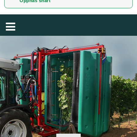
Öppnas snart
TÜRKÇE
MAGYAR
فارسی
NEDERLANDS
ROMÂNESC
SUOMALAINEN
SLOVENSKÁ
DANSK
ΕΛΛΗΝΙΚΉ
БЪЛГАРСКИ
SLOVENSKI
EESTI
LIETUVIŲ
LATVIEŠU