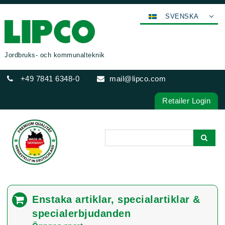
SVENSKA
DEUTSCH
ENGLISH
Jordbruks- och kommunalteknik
FRANÇAIS
+49 7841 6348-0
mail@lipco.com
ESPAÑOL
POLSKI
Retailer Login
ITALIANO
عربي
한국어
日本語
中文
ČEŠTINA
Enstaka artiklar, specialartiklar &
PORTUGUÊS
specialerbjudanden
РУССКИЙ