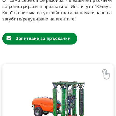
От само себе си се разбира, че нашите пръскачки
са регистрирани и признати от Института "Юлиус
Кюн" в списъка на устройствата за намаляване на
загубите/редуциране на агентите!
Запитване за
пръскачки