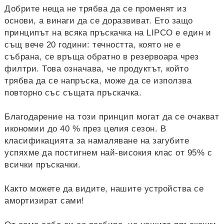
Добрите неща не трябва да се променят из
основи, а винаги да се доразвиват. Ето защо
принципът на всяка пръскачка на LIPCO е един и
същ вече 20 години: течността, която не е
събрана, се връща обратно в резервоара чрез
филтри. Това означава, че продуктът, който
трябва да се напръска, може да се използва
повторно със същата пръскачка.
Благодарение на този принцип могат да се очакват
икономии до 40 % през целия сезон. В
класификацията за намаляване на загубите
успяхме да постигнем най-високия клас от 95% с
всички пръскачки.
Както можете да видите, нашите устройства се
амортизират сами!