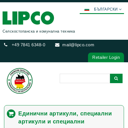
БЪЛГАРСКИ
DEUTSCH
ENGLISH
Селскостопанска и комунална техника
FRANÇAIS
+49 7841 6348-0
mail@lipco.com
ESPAÑOL
POLSKI
Retailer Login
ITALIANO
عربي
한국어
日本語
中文
ČEŠTINA
Единични артикули, специални
PORTUGUÊS
артикули и специални
РУССКИЙ