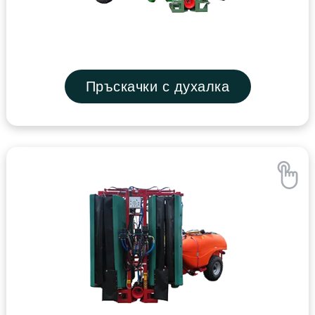
Пръскачки с духалка