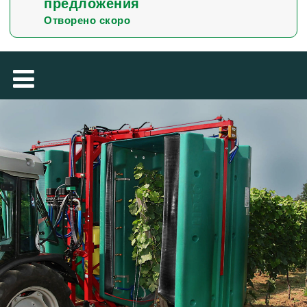
предложения
TÜRKÇE
Отворено скоро
MAGYAR
فارسی
NEDERLANDS
ROMÂNESC
SUOMALAINEN
SLOVENSKÁ
DANSK
ΕΛΛΗΝΙΚΉ
SVENSKA
SLOVENSKI
EESTI
LIETUVIŲ
LATVIEŠU