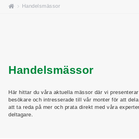
H
Handelsmässor
o
m
e
Handelsmässor
Här hittar du våra aktuella mässor där vi presentera
besökare och intresserade till vår monter för att de
att ta reda på mer och prata direkt med våra experter
deltagare.