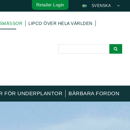
Retailer Login
SVENSKA
DEUTSCH
LSMÄSSOR
LIPCO ÖVER HELA VÄRLDEN
ENGLISH
FRANÇAIS
ESPAÑOL
POLSKI
ITALIANO
عربي
한국어
日本語
OR FÖR UNDERPLANTOR
BÄRBARA FORDON
中文
ČEŠTINA
PORTUGUÊS
РУССКИЙ
TÜRKÇE