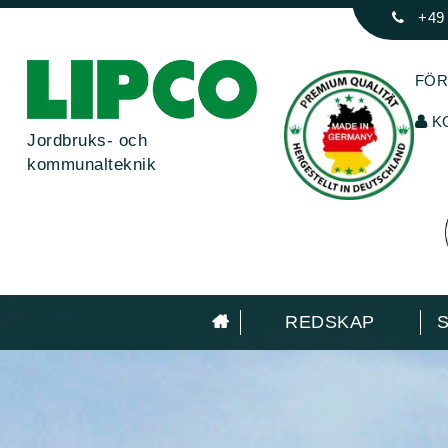
+49
FÖR
K
Jordbruks- och
kommunalteknik
REDSKAP