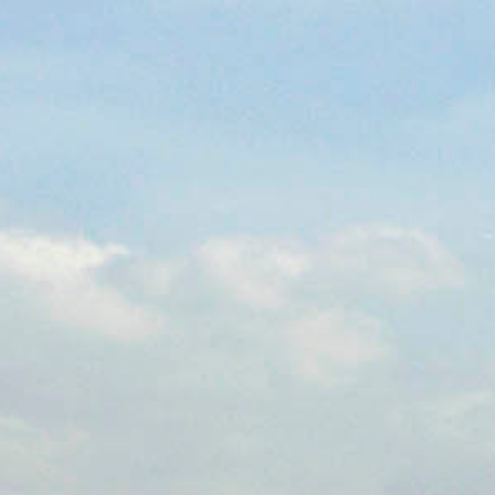
MAGYAR
فارسی
NEDERLANDS
ROMÂNESC
SUOMALAINEN
SLOVENSKÁ
DANSK
ΕΛΛΗΝΙΚΉ
БЪЛГАРСКИ
SLOVENSKI
EESTI
LIETUVIŲ
LATVIEŠU