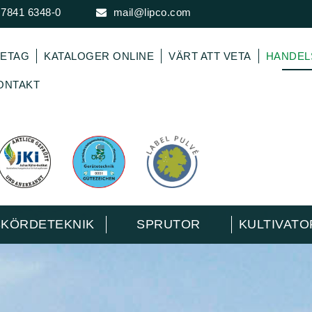
 7841 6348-0
mail@lipco.com
ETAG
KATALOGER ONLINE
VÄRT ATT VETA
HANDE
ONTAKT
SKÖRDETEKNIK
SPRUTOR
KULTIVAT