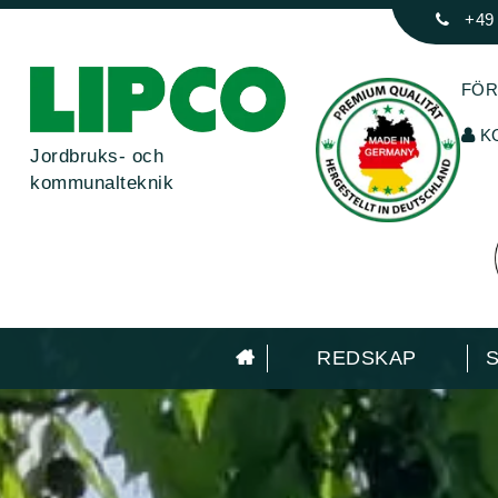
+49
FÖR
K
Jordbruks- och
kommunalteknik
REDSKAP