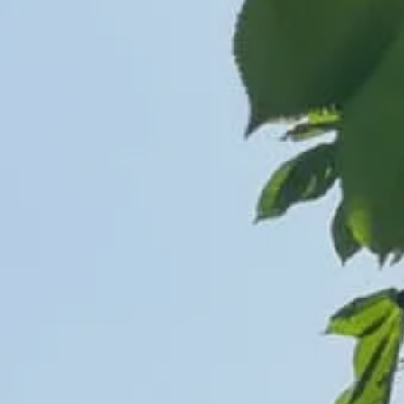
MAGYAR
فارسی
NEDERLANDS
ROMÂNESC
SUOMALAINEN
SLOVENSKÁ
DANSK
ΕΛΛΗΝΙΚΉ
БЪЛГАРСКИ
SLOVENSKI
EESTI
LIETUVIŲ
LATVIEŠU