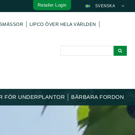
Retailer Login
SVENSKA
DEUTSCH
LSMÄSSOR
LIPCO ÖVER HELA VÄRLDEN
ENGLISH
FRANÇAIS
ESPAÑOL
POLSKI
ITALIANO
عربي
한국어
日本語
OR FÖR UNDERPLANTOR
BÄRBARA FORDON
中文
ČEŠTINA
PORTUGUÊS
РУССКИЙ
TÜRKÇE