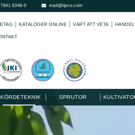
 7841 6348-0
mail@lipco.com
ETAG
KATALOGER ONLINE
VÄRT ATT VETA
HANDE
ONTAKT
SKÖRDETEKNIK
SPRUTOR
KULTIVAT