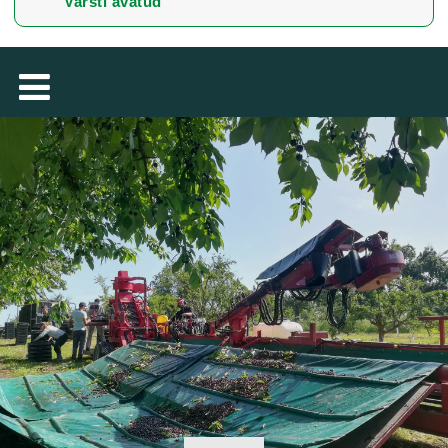
Varsti avatud
TÜRKÇE
MAGYAR
فارسی
NEDERLANDS
ROMÂNESC
SUOMALAINEN
SLOVENSKÁ
DANSK
ΕΛΛΗΝΙΚΉ
БЪЛГАРСКИ
SVENSKA
SLOVENSKI
LIETUVIŲ
LATVIEŠU