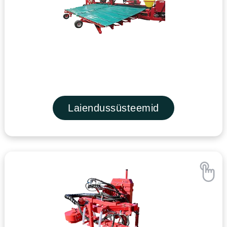
Laiendussüsteemid