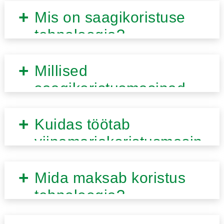
Mis on saagikoristuse
tehnoloogia?
Millised
saagikoristusmasinad
on saadaval?
Kuidas töötab
viinamarjakoristusmasin
?
Mida maksab koristus
tehnoloogia?