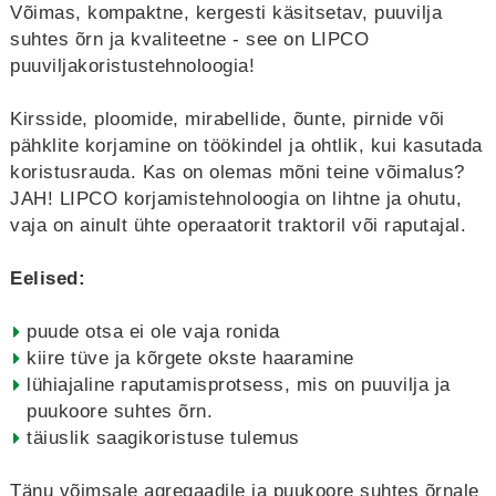
Võimas, kompaktne, kergesti käsitsetav, puuvilja
suhtes õrn ja kvaliteetne - see on LIPCO
puuviljakoristustehnoloogia!
Kirsside, ploomide, mirabellide, õunte, pirnide või
pähklite korjamine on töökindel ja ohtlik, kui kasutada
koristusrauda. Kas on olemas mõni teine võimalus?
JAH! LIPCO korjamistehnoloogia on lihtne ja ohutu,
vaja on ainult ühte operaatorit traktoril või raputajal.
Eelised:
puude otsa ei ole vaja ronida
kiire tüve ja kõrgete okste haaramine
lühiajaline raputamisprotsess, mis on puuvilja ja
puukoore suhtes õrn.
täiuslik saagikoristuse tulemus
Tänu võimsale agregaadile ja puukoore suhtes õrnale