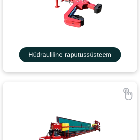
Hüdrauliline raputussüsteem