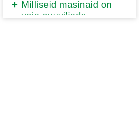
Milliseid masinaid on
vaja puuviljade
koristamiseks?