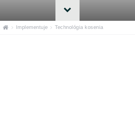
H
Implementuje
Technológia kosenia
o
m
e