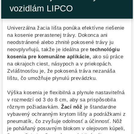
vozidlám LIPCO
Univerzálna žacia lišta ponúka efektívne riešenie
na kosenie prerastenej trávy. Dokonca ani
neodstránené alebo zhnité pokosené trávy ju
neovplyvňujú, takže je ideálna pre
technológiu
kosenia pre komunálne aplikácie,
ako sú práce
na okrajoch ciest, násypoch a v priekopách.
Zvláštnosťou je, že pokosená tráva nezanáša
lištu, čo umožňuje plynulú prevádzku.
Výška kosenia je flexibilná a plynule nastaviteľná
v rozmedzí od 3 do 8 cm, aby sa prispôsobila
rôznym požiadavkám.
Žací nôž
je štandardne
vybavený ochranným krytom lišty a podrážkami z
pneumatík, čo zvyšuje odolnosť a účinnosť. Nôž
je poháňaný posuvným blokom v olejovom kúpeli,