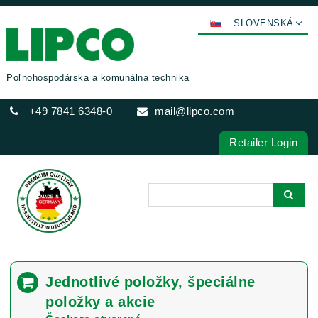
SLOVENSKÁ
DEUTSCH
ENGLISH
Poľnohospodárska a komunálna technika
FRANÇAIS
+49 7841 6348-0
mail@lipco.com
ESPAÑOL
POLSKI
Retailer Login
ITALIANO
عربي
한국어
日本語
中文
ČEŠTINA
Jednotlivé položky, špeciálne
PORTUGUÊS
položky a akcie
РУССКИЙ