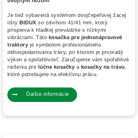
dvojitým nožom
.
Je tiež vybavená systémom dvojčepeľovej žacej
lišty
BIDUX
so zdvihom 41/41 mm, ktorý
prispieva k hladkej prevádzke s nízkymi
vibráciami. Táto
kosačka pre jednonápravové
traktory
je symbolom profesionálneho
obhospodarovania trávy, pri ktorom je prvoradý
výkon a spoľahlivosť. Zaručujeme vám spoľahlivé
riešenia pre
lúčne kosačky
a
kosačky na trávu
,
ktoré potrebujete na efektívnu prácu.
Ďalšie informácie