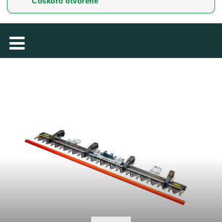
Čoskoro otvorené
TÜRKÇE
MAGYAR
فارسی
NEDERLANDS
ROMÂNESC
SUOMALAINEN
DANSK
ΕΛΛΗΝΙΚΉ
БЪЛГАРСКИ
SVENSKA
SLOVENSKI
EESTI
LIETUVIŲ
LATVIEŠU