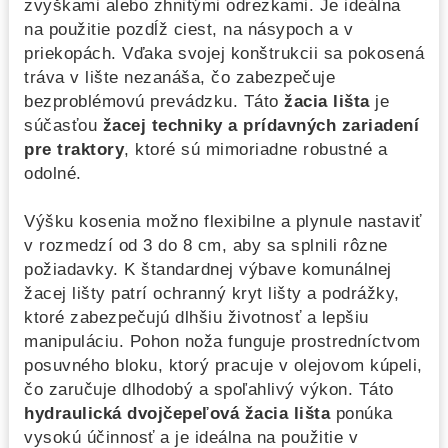
zvyškami alebo zhnitými odrezkami. Je ideálna
na použitie pozdĺž ciest, na násypoch a v
priekopách. Vďaka svojej konštrukcii sa pokosená
tráva v lište nezanáša, čo zabezpečuje
bezproblémovú prevádzku. Táto
žacia lišta
je
súčasťou
žacej techniky a prídavných zariadení
pre traktory
, ktoré sú mimoriadne robustné a
odolné.
Výšku kosenia možno flexibilne a plynule nastaviť
v rozmedzí od 3 do 8 cm, aby sa splnili rôzne
požiadavky. K štandardnej výbave komunálnej
žacej lišty patrí ochranný kryt lišty a podrážky,
ktoré zabezpečujú dlhšiu životnosť a lepšiu
manipuláciu. Pohon noža funguje prostredníctvom
posuvného bloku, ktorý pracuje v olejovom kúpeli,
čo zaručuje dlhodobý a spoľahlivý výkon. Táto
hydraulická dvojčepeľová žacia lišta
ponúka
vysokú účinnosť a je ideálna na použitie v