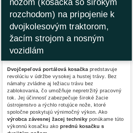
nožom (kosačka so širokým
rozchodom) na pripojenie k
dvojkolesovým traktorom,
žacím strojom a nosným
vozidlám
Dvojčepeľová portálová kosačka
predstavuje
revolúciu v údržbe vysokej a hustej trávy. Bez
námahy zvládne aj ležiacu trávu bez
zablokovania, čo umožňuje nepretržitý pracovný
tok. Jej účinnosť zabezpečuje široké žacie
ústrojenstvo a rýchlo rotujúce nože, ktoré
spoločne poskytujú výnimočný výkon. Ako
výrobca závesnej žacej techniky
ponúkame túto
výkonnú kosačku ako
prednú kosačku s