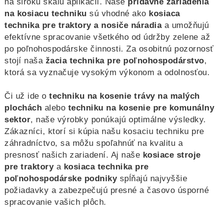
na širokú škálu aplikácií. Naše
prídavné zariadenia
na kosiacu techniku
sú vhodné ako
kosiaca
technika pre traktory a nosiče náradia
a umožňujú
efektívne spracovanie všetkého od údržby zelene až
po poľnohospodárske činnosti. Za osobitnú pozornosť
stojí naša
žacia technika pre poľnohospodárstvo
,
ktorá sa vyznačuje vysokým výkonom a odolnosťou.
Či už ide o
techniku na kosenie trávy na malých
plochách
alebo
techniku na kosenie pre komunálny
sektor
, naše výrobky ponúkajú optimálne výsledky.
Zákazníci, ktorí si kúpia našu kosaciu techniku pre
záhradníctvo, sa môžu spoľahnúť na kvalitu a
presnosť našich zariadení. Aj naše
kosiace stroje
pre traktory
a
kosiaca technika pre
poľnohospodárske podniky
spĺňajú najvyššie
požiadavky a zabezpečujú presné a časovo úsporné
spracovanie vašich plôch.