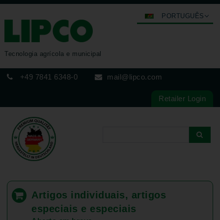
PORTUGUÊS
DEUTSCH
ENGLISH
Tecnologia agrícola e municipal
FRANÇAIS
+49 7841 6348-0
mail@lipco.com
ESPAÑOL
POLSKI
Retailer Login
ITALIANO
عربي
한국어
日本語
中文
ČEŠTINA
Artigos individuais, artigos
РУССКИЙ
especiais e especiais
TÜRKÇE